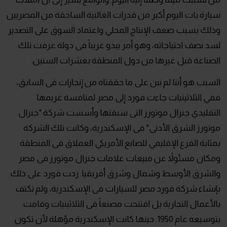
سيارة بات اليوم أكبر من قدرات الغالبية الساحقة من المصريين
وذلك بسبب ضعف الإنتاج المحلي واعتماد السوق على التصدير
لسد نصف احتياجاته، وهو أمر يبدو غريباً فى دولة عرفت تلك
الصناعة قبل غيرها من دول المنطقة بعشرات السنين.
السبب هو أننا لم نبن على ما حققناه من إنجازات فى السابق،
ففي الثلاثينيات جاءت فورد إلى مصر لمنافسة غريمها
التقليدي جنرال موتورز التى سبقتها وأسست شركة "جنرال
موتورز الشرق الأدنى" فى الإسكندرية، وكانت تلك الشركة
بمثابة الفرع الإقليمي للصانع الأمريكي العملاق فى المنطقة
ومكان مسئولاً عن مبيعات علامات جنرال موتورز فى مصر
والشرق الأوسط وشمال وشرق أفريقيا. ردت فورد على ذلك
بإنشاء شركة فورد مصر للسيارات فى الإسكندرية، ولم تكتف
بالأعمال التجارية بل افتتحت مصنعاً فى الثلاثينيات وقامت
بتوسيعه عام 1950. حينها كانت الإسكندرية مؤهلة لأن تكون