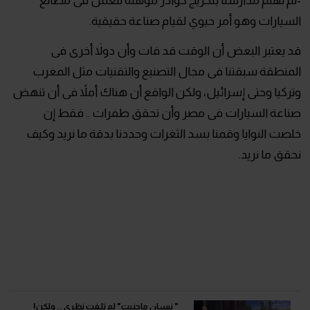
-لم تهتم مدارسنا بتخريج كوادر مؤهلة للعمل فى مصانع
السيارات وهو أمر حيوي لقيام صناعة حقيقية.
قد يعتبر البعض أن الوقت قد فات وأن دولاَ أخرى فى
المنطقة سبقتنا فى مجال التصنيع والتقنيات مثل المغرب
وتركيا وحتى إسرائيل، ولكن الواقع أن هناك أملاً فى أن تنهض
صناعة السيارات فى مصر وأن تحقق طفرات .. فقط إن
خلصت النوايا وقمنا بسد الثغرات وحددنا بدقة ما نريد وكيف
نحقق ما نريد.
" ​نيسان ماجنيت" لم تلفت نظري .. ولكن!