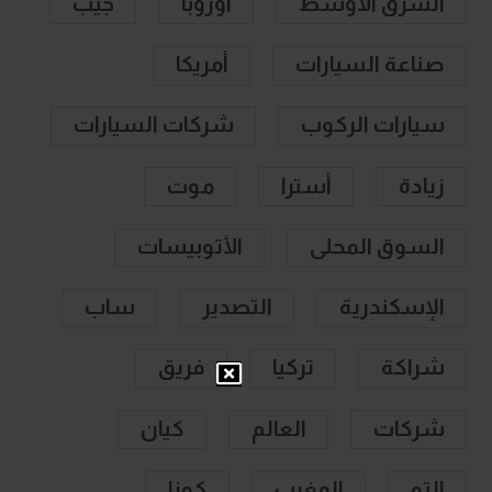
الشرق الأوسط
أوروبا
جيب
صناعة السيارات
أمريكا
سيارات الركوب
شركات السيارات
زيادة
أسترا
موت
السوق المحلى
الأتوبيسات
الإسكندرية
التصدير
ساب
شراكة
تركيا
فريق
شركات
العالم
كيان
التو
المغرب
كونا