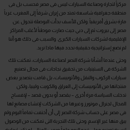
مركزاً لتجارة وصناعة السيارات ليس فى مصر فحسب بل فى
منطقة جغرافية شاسعة تمتد من إيران شرقاً إلى المغرب غرباً
مارة بشرق أفريقياً. ولكن للأسف بدأت البوصلة تتحول عن
مصر إلى بيروت ثم إلى دبي حيث صارت موطناً لأغلب المراكز
الإقليمية لشركات السيارات الكبرى. والسبب فى ذلك هو أننا
لم نضع إستراتيجية حقيقية نحدد فيها ماذا نريد.
وحتى عندما أنشأنا شركة النصر لصناعة السيارات، تمكنت تلك
الشركة فى الستينيات من تحقيق نجاحات فى مجال تصنيع
سيارات الركوب والنقل والأتوبيسات، بل قامت بتصدير بعض
منتجاتها من الأتوبيسات إلى العراق والكويت وليبيا، ولكن
تدخلت السياسة مرة أخرى – بقصد أو بدون قصد – لإفساح
المجال لجنرال موتورز وغيرها من الشركات لإنشاء مصانع لها
فى مصر على حساب شركة النصر إلى أن أختفت تماماً اليوم ولم
يبق منها غير الإسم. وحتى تلك التجربة التى تمكنت من الوصول
لنسبة تصنيع محلي تبدو اليوم حلماً صعب المنال، لم تكن إيجابية