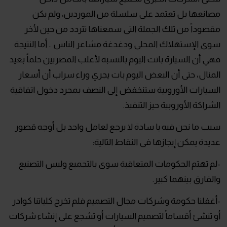
مصانعها بل تعتمد على سلسلة من الموردين، ولم يكن
مقصوداً من تلك الجملة التى سمعناها تتردد من حين لأخر
سوى الإستهلاك المحلي ودغدغة مشاعر الناس .. أما النتيجة
فهي أن السيارة باتت اليوم بالنسبة لأغلب المصريين حلماً بعيد
المنال، حتى أن البعض اليوم بات يجري وراء سراب أن أسعار
السيارات الأوروبية ستنخفض إلى النصف بمجرد دخول اتفاقية
الشراكة الأوروبية حيز التنفيذ.
سبب ما نحن فيه يا سادة لا يرجع لعامل واحد بل أوجه قصور
عديدة يمكن إيجازها فى النقاط التالية:
-لم تهتم الحكومات المتعاقبة سوى بالتجميع وليس التصنيع
والفارق بينهما كبير.
-أغفلنا حكومة وشركات مجال التصميم فلم تخرج كلياتنا كوادر
أو تنشئ أقساماً لتصميم السيارات أو تشجع على إنشاء شركات