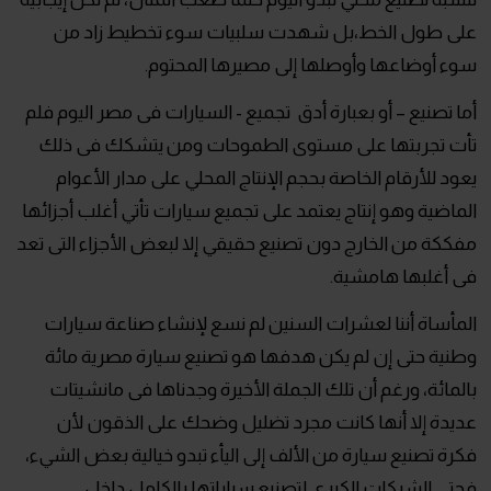
على طول الخط،بل شهدت سلبيات سوء تخطيط زاد من
سوء أوضاعها وأوصلها إلى مصيرها المحتوم.
أما تصنيع – أو بعبارة أدق تجميع - السيارات فى مصر اليوم فلم
تأت تجربتها على مستوى الطموحات ومن يتشكك فى ذلك
يعود للأرقام الخاصة بحجم الإنتاج المحلي على مدار الأعوام
الماضية وهو إنتاج يعتمد على تجميع سيارات تأتي أغلب أجزائها
مفككة من الخارج دون تصنيع حقيقي إلا لبعض الأجزاء التى تعد
فى أغلبها هامشية.
المأساة أننا لعشرات السنين لم نسع لإنشاء صناعة سيارات
وطنية حتى إن لم يكن هدفها هو تصنيع سيارة مصرية مائة
بالمائة، ورغم أن تلك الجملة الأخيرة وجدناها فى مانشيتات
عديدة إلا أنها كانت مجرد تضليل وضحك على الذقون لأن
فكرة تصنيع سيارة من الألف إلى اليأء تبدو خيالية بعض الشيء،
فحتى الشركات الكبرى لتصنيع سياراتها بالكامل داخل