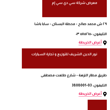
معرض شركة سي دي سي إم
٢٩ ش محمد صالح - محطة البستان - سابا باشا
التليفون: ٥٨٥١٦٥٠ ٠٣
أعرض الخريطة
نور الدين الشريف للتوزيع و تجارة السيارات
طريق مطار النزهة - شارع طلعت مصطفى
التليفون: 03-3808001
أعرض الخريطة