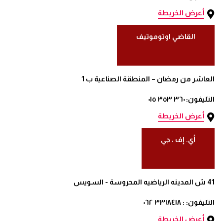
أعرض الخريطة
القاضي اوتوموتيف
العاشر من رمضان – المنطقة الصناعية ب 1
التليفون: ٣٦٠ ٣٥٣ ٠١٥
أعرض الخريطة
أي. إف ، جي
41 ش المدينه الرياضيه المحروسة - السويس
التليفون: : ٣٣١٨٤١٨ ٠٦٢
أعرض الخريطة