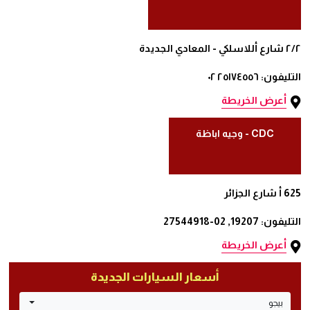
٢/٢ شارع أللاسلكي - المعادي الجديدة
التليفون: ٢٥١٧٤٥٥٦ ٠٢
أعرض الخريطة
CDC - وجيه اباظة
625 أ شارع الجزائر
التليفون: 19207, 02-27544918
أعرض الخريطة
أسعار السيارات الجديدة
بيجو