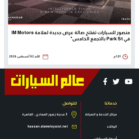
منصور للسيارات تفتتح صالة عرض جديدة لعلامة IM Motors
في Park St بالتجمع الخامس"
1:31 م
الأحد 02 أغسطس 2026
خدماتنا
للتواصل
مراكز الخدمة و الصيانة
3 مدينة زهور المعادي.. القاهرة
الوكلاء
hassan.alamelsyarat.net
أسعار السيارات