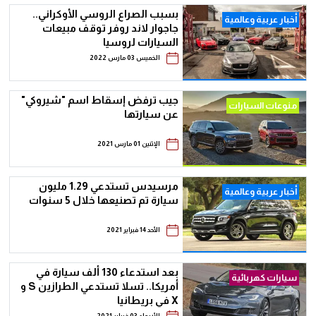
بسبب الصراع الروسي الأوكراني..
أخبار عربية وعالمية
جاجوار لاند روفر توقف مبيعات
السيارات لروسيا
الخميس 03 مارس 2022
جيب ترفض إسقاط اسم "شيروكي"
منوعات السيارات
عن سيارتها
الإثنين 01 مارس 2021
مرسيدس تستدعي 1.29 مليون
أخبار عربية وعالمية
سيارة تم تصنيعها خلال 5 سنوات
الأحد 14 فبراير 2021
بعد استدعاء 130 ألف سيارة في
سيارات كهربائية
أمريكا.. تسلا تستدعي الطرازين S و
X في بريطانيا
الأربعاء 03 فبراير 2021