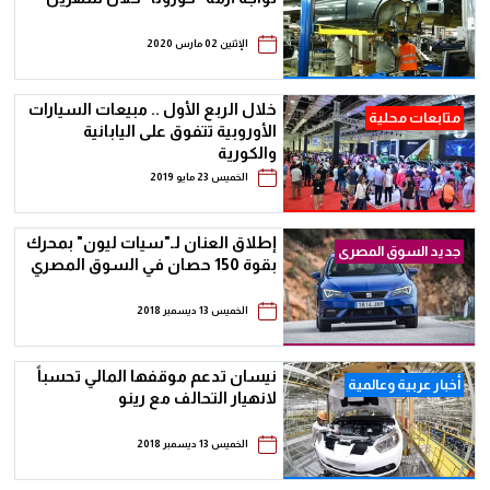
الإثنين 02 مارس 2020
خلال الربع الأول .. مبيعات السيارات
متابعات محلية
الأوروبية تتفوق على اليابانية
والكورية
الخميس 23 مايو 2019
إطلاق العنان لـ"سيات ليون" بمحرك
جديد السوق المصرى
بقوة 150 حصان في السوق المصري
الخميس 13 ديسمبر 2018
نيسان تدعم موقفها المالي تحسباً
أخبار عربية وعالمية
لانهيار التحالف مع رينو
الخميس 13 ديسمبر 2018