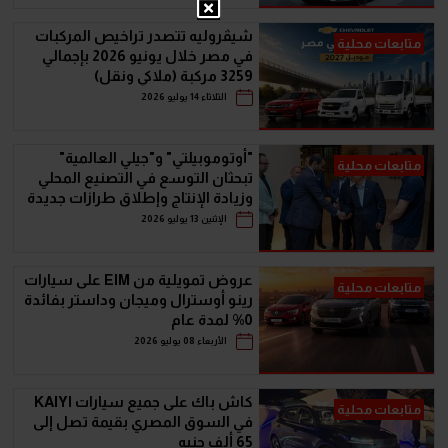
شيڤروليه تتصدر تراخيص المركبات
متابعات محلية
في مصر خلال يونيو 2026 بإجمالي
3259 مركبة (ملاكي ونقل)
الثلاثاء 14 يوليو 2026
"أوتوموبيلتي" و"جيلي العالمية"
متابعات محلية
تبحثان التوسع في التصنيع المحلي
وزيادة الإنتاج وإطلاق طرازات جديدة
الإثنين 13 يوليو 2026
عروض تمويلية من EIM على سيارات
متابعات محلية
رينو أوسترال وميجان وداستر بفائدة
0% لمدة عام
الأربعاء 08 يوليو 2026
كاش باك على جميع سيارات KAIYI
متابعات محلية
في السوق المصري بقيمة تصل إلى
65 ألف جنيه