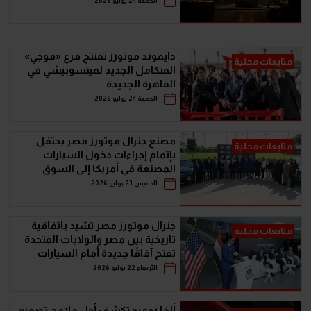
الجمعة 24 يوليو 2026
دايموند موتورز تفتتح فرع «فوجي»
متابعات محلية
المتكامل الجديد لميتسوبيشي في
القاهرة الجديدة
الجمعة 24 يوليو 2026
مصنع جنرال موتورز مصر يحتفل
متابعات محلية
بإتمام إجراءات دخول السيارات
المصنعة في أمريكا إلى السوق
المصري
الخميس 23 يوليو 2026
جنرال موتورز مصر تشيد باتفاقية
متابعات محلية
تاريخية بين مصر والولايات المتحدة
تفتح آفاقًا جديدة أمام السيارات
وقطع الغيار الأمريكية في السوق
الأربعاء 22 يوليو 2026
المصري
ألفا روميو تكشف أول ملامح تصميم