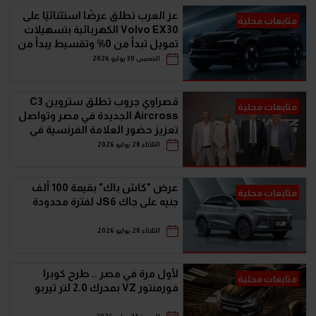
عز العرب تطلق عرضًا استثنائيًا على
متابعات محلية
Volvo EX30 الكهربائية بتسهيلات
تمويل تبدأ من 0% وتقسيط يبدأ من
23,789 جنيه
الخميس 30 يوليو 2026
قصراوي جروب تطلق ستروين C3
متابعات محلية
Aircross الجديدة في مصر وتواصل
تعزيز حضور العلامة الفرنسية في
فئة الـSUV المدمجة
الثلاثاء 28 يوليو 2026
عرض "كاش باك" بقيمة 100 ألف
متابعات محلية
جنيه على جاك JS6 لفترة محدودة
الثلاثاء 28 يوليو 2026
لأول مرة في مصر .. طرح كوبرا
متابعات محلية
فورمنتور VZ بمحرك 2.0 لتر تيربو