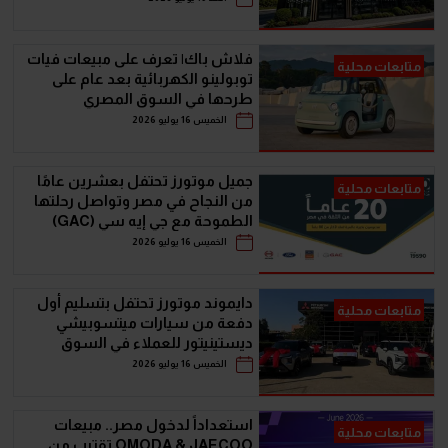
فلاش باك| تعرف على مبيعات فيات
متابعات محلية
توبولينو الكهربائية بعد عام على
طرحها في السوق المصري
الخميس 16 يوليو 2026
جمیل موتورز تحتفل بعشرين عامًا
متابعات محلية
من النجاح في مصر وتواصل رحلتھا
الطموحة مع جي إيه سي (GAC)
الخميس 16 يوليو 2026
دايموند موتورز تحتفل بتسليم أول
متابعات محلية
دفعة من سيارات ميتسوبيشي
ديستينيتور للعملاء في السوق
المصري
الخميس 16 يوليو 2026
‫استعداداً لدخول مصر.. مبيعات
متابعات محلية
OMODA & JAECOO تقترب من