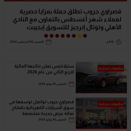
عز العرب السويدي توقع شراكة مع أومودا
وجايكو باستثمار 5 مليارات جنيه
2:44 م
الأربعاء 05 أغسطس 2026
ستيلانتيس تعلن نتائجها المالية
متابعات محلية
للربع الثاني من عام 2026
الخميس 30 يوليو 2026
قصراوي جروب تواصل توسعها في
متابعات محلية
سوق السيارات الكهربائية بافتتاح
صالة عرض جديدة متخصصة
لسيارات AVATR بالتعاون مع
الخميس 30 يوليو 2026
Sparkd-EV