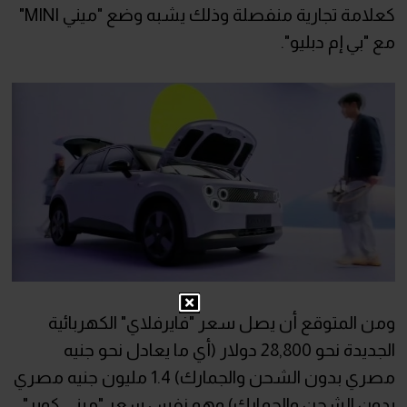
كعلامة تجارية منفصلة وذلك يشبه وضع "ميني MINI"
مع "بي إم دبليو".
ومن المتوقع أن يصل سعر "فايرفلاي" الكهربائية
الجديدة نحو 28,800 دولار (أي ما يعادل نحو جنيه
مصري بدون الشحن والجمارك) 1.4 مليون جنيه مصري
بدون الشحن والجمارك) وهو نفس سعر "ميني كوبر"