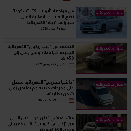
في مواجهة "أيونيك 9".. "سكودا"
سيارات كهربائية
تضع اللمسات النهائية لأغلى
سياراتها "بيك" الكهربائية
الثلاثاء 17 فبراير 2026
الكشف عن "جيب ريكون" الكهربائية
سيارات كهربائية
الجديدة كليًا 2026 بمدى يصل إلى
450 كم
الخميس 25 ديسمبر 2025
"داشيا سبرينج" الكهربائية تحصل
سيارات كهربائية
على محركات جديدة مع تقليص زمن
شحن بطاريتها
الخميس 09 أكتوبر 2025
ميتسوبيشي تعلن عن الجيل الثاني
سيارات كهربائية
من "إكليبس كروس" بقلب كهربائي
ومدى 600 كيلومتر