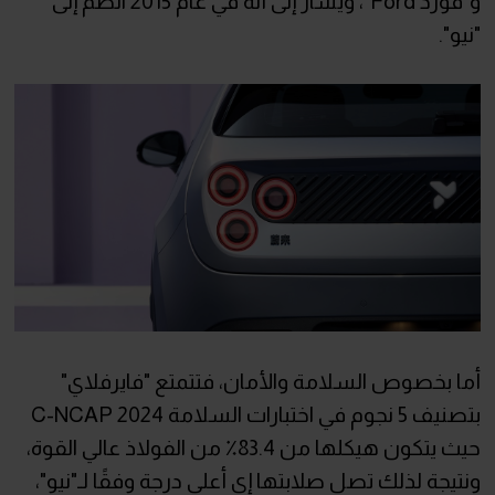
و"فورد Ford"، ويشار إلى أنه في عام 2015 انضم إلى
"نيو".
أما بخصوص السلامة والأمان، فتتمتع "فايرفلاي"
بتصنيف 5 نجوم في اختبارات السلامة C-NCAP 2024
حيث يتكون هيكلها من 83.4٪ من الفولاذ عالي القوة،
ونتيجة لذلك تصل صلابتها إى أعلى درجة وفقًا لـ"نيو"،