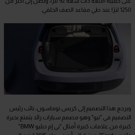
على حقيبة أمتعة ذات سعة 92 لترًا، وتصل إلى أكثر من
1250 لترًا عند طي مقاعد الصف الخلفي.
ويرجع هذا التصميم إلى كريس توماسون، نائب رئيس
التصميم في "نيو" وهو مصمم سيارات رائد يتمتع بخبرة
كبيرة من علامات كبيرة أمثال "بي إم دبليو BMW"