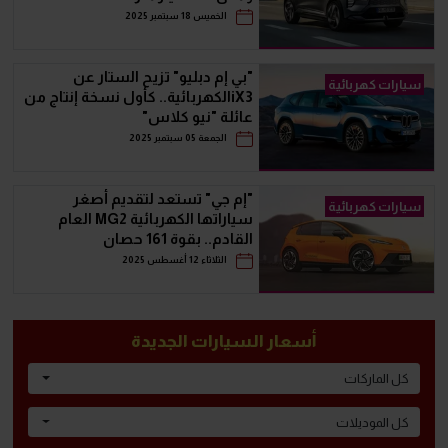
الخميس 18 سبتمبر 2025
"بي إم دبليو" تزيح الستار عن
سيارات كهربائية
iX3الكهربائية.. كأول نسخة إنتاج من
عائلة "نيو كلاس"
الجمعة 05 سبتمبر 2025
"إم جي" تستعد لتقديم أصغر
سيارات كهربائية
سياراتها الكهربائية MG2 العام
القادم.. بقوة 161 حصان
الثلاثاء 12 أغسطس 2025
أسعار السيارات الجديدة
كل الماركات
كل الموديلات