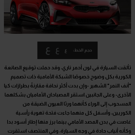
ع
ع
ع
حجم الخط:
تألقت السيارة في لون أحمر ناري، وقد حملت توقيع الصانعة
الكورية بكل وضوح خصوصًا الشبكة الأمامية ذات تصميم
"أنف النمر" الشهير -وإن بدت أكثر نحافة مقارنةً بطرازات كيا
الأخرى- وعلى الجانبين استقر المصباحان الأماميان بشكلهما
المسحوب إلى الوراء كأنهما ورثا العيون الضيقة من
الكوريين، وأسفل كل منهما جاءت فتحة تهوية رأسية
غاصت في بدن المصد الأمامي بينما برز منها إطار أسود بدا
وكأنه أنياب حادة في وجه السيارة، وفي المنتصف استقرت