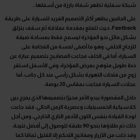
شبكة سفلية تظهر شفاة بارزة من أسفلها..
على الجانبين يظهر أكثر التصميم الفريد للسيارة على طريقة
Fastback
، حيث تتمتع بمقدمة عملاقة ثم سقف ينزلق
بشكل مائل نحو المؤخرة ليسمح فقط بمساحة ضيقة
للزجاج الخلفي، وهو ما أضفى لمسة من الفخامة على
السيارة، أما في الخلف فجاءت المصابيح بتصميم عبارة عن
خط طويل متوهج بعرض المؤخرة، وفي الأسفل استقر
زوج من فتحات التهوية بشكل رأسي عند كل جانب، أما
عجلات السيارة فجاءت بمقاس 20 بوصة.
داخل المقصورة يبدو الأمر محيرًا بتصميمها الذي يمزج بين
كلاسيكية الخمسينيات وعصرية الزمن الحالي، فقد جاءت
لوحة القيادة بنفس اللون الأحمر الناري الخارجي، ومن أجل
ذلك تم طلاؤها بنحو 90 طبقة للوصول إلى أفضل نتيجة،
وقد خلت من الأزرار ومفاتيح التحكم إلا القليل تمامًا كما