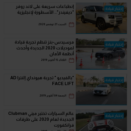
إنطباعات سريعة على لاند روفر
إختبار قيادة
"ديفيندر".. الأسطورة لإنجليزية
السبت 21 نوفمبر 2020
مرسيدس-بنز تنظم تجربة قيادة
إختبار قيادة
لموديلات 2020 الجديدة وأحدث
أنظمة الأمان
الثلاثاء 15 أكتوبر 2019
"بالفيديو " تجربة هيونداي إلنترا AD
إختبار قيادة
FACE LIFT
الجمعة 04 أكتوبر 2019
عالم السيارات تختبر ميني Clubman
إختبار قيادة
الجديدة لعام 2020 على طرقات
فرانكفورت