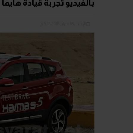
بالفيديو تجربة قيادة هايما S5
الإثنين 05 فبراير 2018 9:18 م