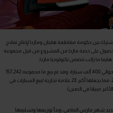
ام 1992 كمشروع مشترك بين حكومة مقاطعة هاينان ومازدا لإنتاج نماذج
بيع في الصين. في عام 2006 تم الحصول على حصة مازدا من المشروع من قبل مجموعة
هايما ما زالت تتضمن تكنولوجيا مازدا.
واعتبارًا من عام 2012 بلغ إنتاجها السنوي حوالي 400 ألف سيارة. وقد تم بيع ما مجموعه 157،242
سيارة ركاب هيما في الصين في عام 2013، مما يجعلها أكبر 28 علامة تجارية لبيع السيارات في
لأكبر مبيعًا في الصين).
يما إلى مصر في عام 2017 بالتحديد شهر مارس الماضي، وبدأ توزيعها وتسليمها