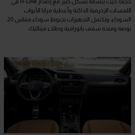
حجمًا، حيث يتشابه بشكل كبير مع إصدار R-Line في
اللمسات الزخرفية الداكنة وأغطية مرايا الأبواب
السوداء، وتكتمل التجهيزات بجنوط سوداء مقاس 20
بوصة وفتحة سقف بانورامية وطلاء ميتاليك.