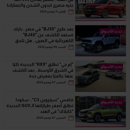
جنيه مصري (بدون الشحن والجمارك)
الإثنين 11 نوفمبر 2024
بعد طرح "BJ30" في مصر.. بايك
جديد الأسواق
تستعد للكشف عن "BJ40"
الكهربائية في الصين.. هل تلحق
بشقيقتها قريبا؟
السبت 09 نوفمبر 2024
"إم جي" تطلق "RX9" الجديدة كليًا
جديد الأسواق
في الشرق الأوسط.. بعد الكشف
عنها عالميًا بمعرض جدة
الخميس 07 نوفمبر 2024
تنافس "سيتروين C3".. سكودا
جديد الأسواق
تطلق أصغر طرازاتها الـSUV الجديدة
"كايلاك" في الهند
الخميس 07 نوفمبر 2024