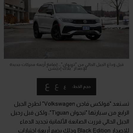
قبل وداع الجيل الحالي من "تيجوان".. إضافة أربعة محركات جديدة
للإصدار "بلاك إديشن"
ع
ع
ع
حجم الخط:
تستعد "فولكس فاجن Volkswagen" لطرح الجيل
الرابع من سيارتها "تيجوان Tiguan"، ولكن قبل رحيل
الجيل الحالي قررت الصانعة الألمانية تجديد الدماء
للإصدار Black Edition وذلك بضم أربعة اختيارات