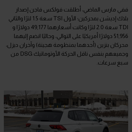
ففي مارس الماضي، أطلقت فولكس فاجن إصدار
بلاك إديشن بمحركين؛ الأول TSI سعة 1.5 لترًا والثاني
TDI سعة 2.0 لترًا وكانت أسعارهما 49,177 دولارًا و
51,956 دولارًا أمريكيًا على التوالي، وحاليًا انضم إليهما
محركان بنزين (أحدهما بمنظومة هجينة) وآخران ديزل،
وجميعهم بنفس ناقل الحركة الأوتوماتيك DSG من
سبع سرعات.