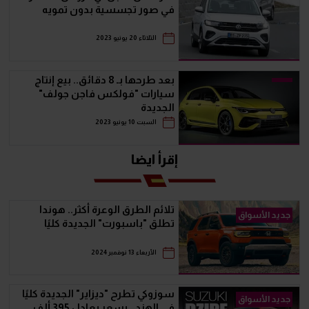
في صور تجسسية بدون تمويه
الثلاثاء 20 يونيو 2023
بعد طرحها بـ 8 دقائق.. بيع إنتاج
سيارات "فولكس فاجن جولف"
الجديدة
السبت 10 يونيو 2023
إقرأ ايضا
تلائم الطرق الوعرة أكثر.. هوندا
جديد الأسواق
تطلق "باسبورت" الجديدة كليًا
الأربعاء 13 نوفمبر 2024
سوزوكي تطرح "ديزاير" الجديدة كليًا
جديد الأسواق
في الهند.. بسعر يعادل 395 ألف