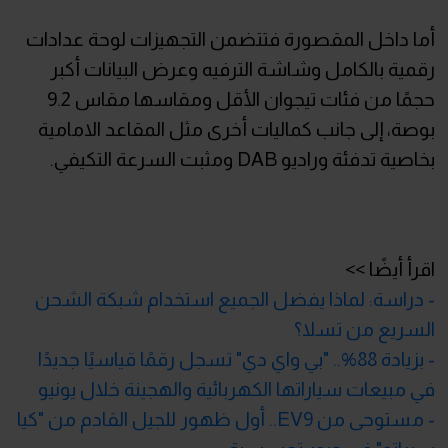
أما داخل المقصورة فتتضمن التجهيزات لوحة عدادات
رقمية بالكامل وشاشة الترفيه وعرض البيانات أكبر
حجمًا من فئات تيجوان الأقل ومقاسها مقاس 9.2
بوصة، إلى جانب كماليات أخرى مثل المقاعد الامامية
بخاصية تدفئة وراديو DAB ومثبت السرعة التكيفي.
اقرأ أيضًا >>
- دراسة: لماذا يفضل الجميع استخدام شبكة الشحن
السريع من تسلا؟
- بزيادة 88%.. "بي واي دي" تسجل رقمًا قياسيًا جديدًا
في مبيعات سياراتها الكهربائية والهجينة خلال يونيو
- مستوحى من EV9.. أول ظهور للجيل القادم من "كيا