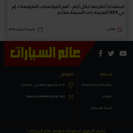
استعداداً لطرحها خلال أيام.. أهم المواصفات المتوقعة لـ إم
جي RX9 الهجينة ذات السبعة مقاعد
3:59 م
الجمعة 31 يوليو 2026
خدماتنا
للتواصل
مراكز الخدمة و الصيانة
3 مدينة زهور المعادي.. القاهرة
الوكلاء
hassan.alamelsyarat.net
أسعار السيارات
جميع الحقوق محفوظة لموقع عالم السيارات