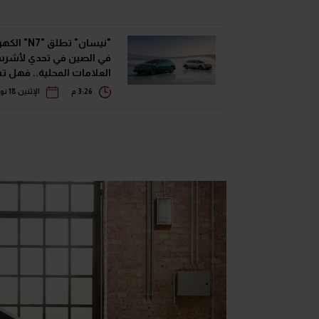
"نيسان" تطلق "N7
في الصين في تحدي لأشر
العلامات المحلية.. فهل 
المواجهة!!
3:26 م
الإثنين 18 نوفمبر 2024