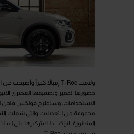
ولاقت T-Roc إقبالاً كبيراً و
حضورها المميز وتصميمها العصري الأنيق و
مجموعة من التعديلات والتي شملت التصم
المتطورة، لتؤكد بذلك تركيزها على استخد
في قصة نجاح T-Roc.