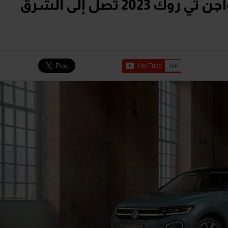
بتحديثات جديدة..فولكس واجن تي روك 2023 تصل إلى الشرق