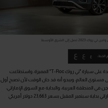
2 تصل إلى الشرق الأوسط
ع
ع
ع
 الخط:
مؤخراً تعديلات جديدة على سيارة "تي روك T-Roc" المميزة، واستطاعت
ى مستوى العالم، ويبدو أنه قد حان الوقت لأن تصبح أول
فاجن في المنطقة العربية، والبداية مع السوق الإماراتي،
حيث سيتم طرح السيارة في السوق الإماراتي بداية سبتمبر المقبل بسعر 23,663 دولار أمريكي