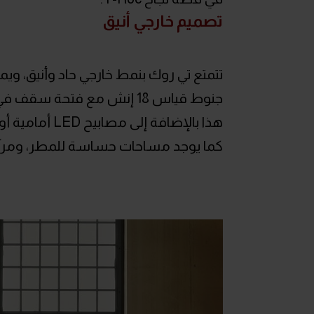
تصميم خارجي أنيق
تتمتع تي روك بنمط خارجي حاد وأنيق، ويمك
جنوط قياس 18 إنش مع فتحة سقف في الفئات الأعلى.
كما يوجد مساحات حساسة للمطر، ومرآة للر