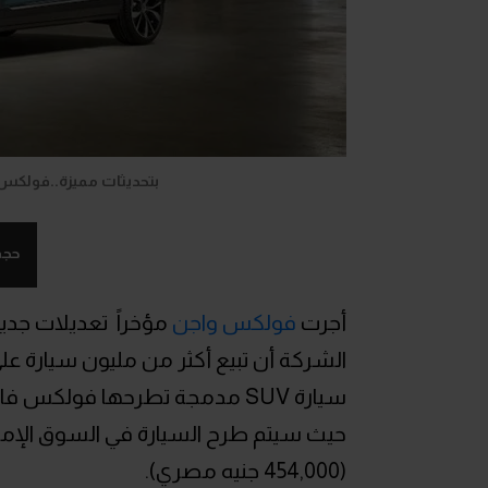
بتحديثات مميزة..فولكس واجن تي روك 023
حجم
أجرت
فولكس واجن
الشركة أن تبيع أكثر من مليون سيارة عل
سيارة SUV مدمجة تطرحها فولكس 
(454,000 جنيه مصري).