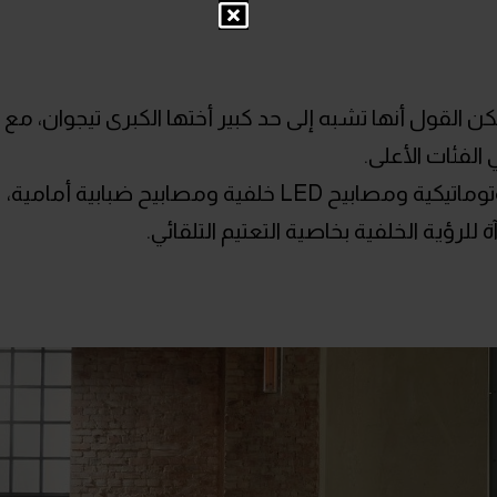
ن القول أنها تشبه إلى حد كبير أختها الكبرى تيجوان، مع
هذا بالإضافة إلى مصابيح LED أمامية أوتوماتيكية ومصابيح LED خلفية ومصابيح ضبابية أمامية،
ؤية الخلفية بخاصية التعتيم التلقائي.