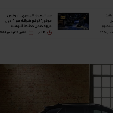
" الكهربائية
بعد السوق المصري.. "روكس
س
موتور" توقع شراكة مع 4 دول
تستطيع
عربية ضمن خطتها للتوسع
بالشرق الأوسط
1:41 م
الإثنين 18 نوفمبر 2024