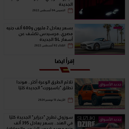
الجديدة
الخميس 04 أغسطس 2022
بسعر يعادل 2 مليون و600 ألف جنيه
مصري..مرسيدس تكشف عن
أسعار SL الجديدة
الثلاثاء 02 أغسطس 2022
إقرأ ايضا
تلائم الطرق الوعرة أكثر.. هوندا
جديد الأسواق
تطلق "باسبورت" الجديدة كليًا
الأربعاء 13 نوفمبر 2024
سوزوكي تطرح "ديزاير" الجديدة كليًا
جديد الأسواق
في الهند.. بسعر يعادل 395 ألف
جنيه مصري (بدون الشحن والجمارك)