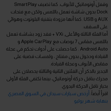
وقفل أوتوماتيكي للأبواب. كما تضيف SmartPlay
Dock بدون شاشة تعمل باللمس ولكن مع فتحات
AUX و USB. كما أنها مزودة بتقنية البلوتوث وهوائي
على السقف.
أما الفئة الثالثة والأعلى, VXi + فقد زود بشاشة تعمل
باللمس مقاس 7 بوصات مع Apple CarPlay و
Android Auto . كما حصلت على أدوات تحكم في عجلة
القيادة ودخول بدون مفتاح ، ولمسات فضية على
مقابض الأبواب وعجلة القيادة.
الجدير بالذكر أن الفئتين الثانية والثالثة يحصلان على
محرك بناقل حركة أوتوماتيكي، بينما تكتفي الفئة الأولى
بخيار ناقل الحركة اليدوي.
اقرأ أيضاً:
أرخص سيارات سيدان في السوق المصري
بنهاية شهر يوليو