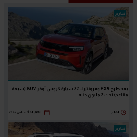
تقارير
بعد طرح RX9 وفرونتيرا.. 22 سيارة كروس أوفر SUV (سبعة
مقاعد) تحت 2 مليون جنيه
1:04 م
الثلاثاء 04 أغسطس 2026
تقارير