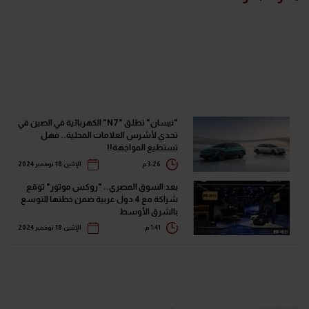
"نيسان" تطلق "N7" الكهربائية في الصين في
تحدي لأشرس العلامات المحلية.. فهل
تستطيع المواجهة!!
3:26 م
الإثنين 18 نوفمبر 2024
بعد السوق المصري.. "روكس موتور" توقع
شراكة مع 4 دول عربية ضمن خطتها للتوسع
بالشرق الأوسط
1:41 م
الإثنين 18 نوفمبر 2024