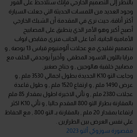
بالنظر إلى التصميم الخارجي فإنك ستلاحظ على الفور
وجود العديد من اللمسات الحديثة التي جعلت السيارة
أكثر أناقة، حيث نرى في المقدمة أن الشبك الخارجي
أصبح أكبر وهو الأمر الذي ينطبق على المصابيح
الأمامية الجانية، أما على الجانب فنرى مقابض ابواب
بتصميم تقليدي مع عجلات ألومنيوم قياس 13 بوصة , و
مرايا باللون الاسود المطفي وأخيراً يوجدفي الخلف مع
مصابيح خلفية هالوجين , و جناح صغير.
وجاءت التو K10 الجديدة بطول اجمالي 3530 ملم , و
عرض 1490 ملم , و ارتفاع 1520 ملم , و طول قاعدة
عجلات 2380 ملم , و تأتي الاخيرة اطول بمقدار 85 ملم
بالمقارنة بطراز التو 800 المقدم حاليا , و تأتي K10 اكثر
ارتفاعا بمقدار 20 ملم , بالمقارنة بـ التو 800 , مع الحفاظ
علي نفس العرض بين الطرازين .
مقصورة سوزوكي ألتو 2023