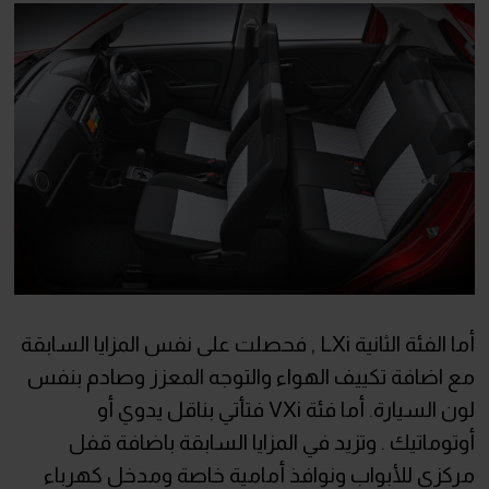
أما الفئة الثانية LXi , فحصلت على نفس المزايا السابقة
مع اضافة تكييف الهواء والتوجه المعزز وصادم بنفس
لون السيارة. أما فئة VXi فتأتي بناقل يدوي أو
أوتوماتيك . وتزيد في المزايا السابقة باضافة قفل
مركزي للأبواب ونوافذ أمامية خاصة ومدخل كهرباء