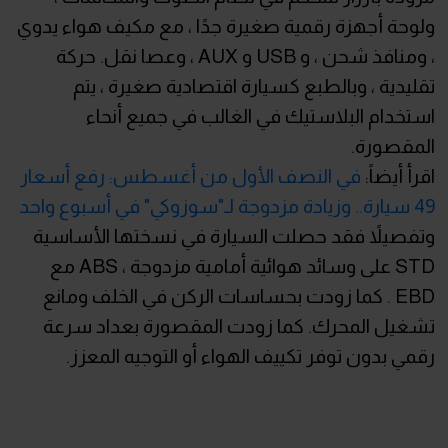
ولوحة أجهزة رقمية صغيرة جدًا ، مع مكيف هواء يدوي
، ومنافذ شحن ، و USB و AUX ، وعصا نقل. حركة
تقليدية ، وبالطبع كسيارة اقتصادية صغيرة ، يتم
استخدام البلاستيك في الغالب في جميع أنحاء
المقصورة.
اقرأ أيضاً:
في النصف الأول من أغسطس: رفع أسعار
49 سيارة.. وزيادة مزدوجة لـ"سوزوكي" في أسبوع واحد
وتفصيلاً فقد حصلت السيارة في نسختها الأساسية
STD على وسائد هوائية أمامية مزدوجة ، ABS مع
EBD . كما زودت بحساسات الركن في الخلف ومانع
تشغيل المحرك. كما زودت المقصورة بعداد سرعة
رقمي بدون توفر تكييف الهواء أو التوجيه المعزز.