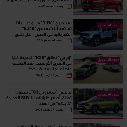
الإثنين 11 نوفمبر 2024
بعد طرح "BJ30" في مصر.. بايك
جديد الأسواق
تستعد للكشف عن "BJ40"
الكهربائية في الصين.. هل تلحق
بشقيقتها قريبا؟
السبت 09 نوفمبر 2024
"إم جي" تطلق "RX9" الجديدة كليًا
جديد الأسواق
في الشرق الأوسط.. بعد الكشف
عنها عالميًا بمعرض جدة
الخميس 07 نوفمبر 2024
تنافس "سيتروين C3".. سكودا
جديد الأسواق
تطلق أصغر طرازاتها الـSUV الجديدة
"كايلاك" في الهند
الخميس 07 نوفمبر 2024
سوزوكي تدخل سوق السيارات