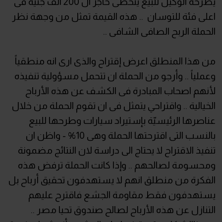
يطرحه الوكيل للبيع يتخطى حاجز ال 200 الف جنيه فى
اعلى فئة للتوسان .. هذه القيمة تمثل من وجهة نظر
الحملة الربح الصافى الشافى ..
من هذا المنطلق اعرض إقتراح والذى ارى انه منطقياً
وعملياً .. وأرجو من الحملة ان تتحمل مسؤولية تنفيذه
لأنهم اصحاب المبادرة فى الكشف عن هذه الأرباح
الخيالية .. واقتراحي يتمثل فى ان تقوم الحملة من خلال
عناصرها الرئيسيّة بإستيراد سيارات وطرحها للبيع
بالنسب التى اقترحتها الحملة وهى 10% - واظن ان
تنفيذ الاقتراح لا يحتاج الى دراسة لان النتائج مضمونة
ومحسومة لصالحهم .. وإذا كانت الحملة ترفض هذه
الفكرة من منطلق انهم لا يستهدفون تحقيق أرباح بل
يستهدفون فقط مقاومة الجشع فاقترح عليهم
التنازل عن هذه الأرباح لصالح صندوق تحيا مصر ..