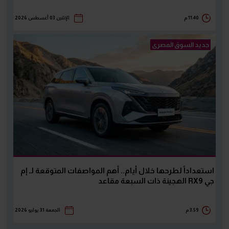
11:40 م
الإثنين 03 أغسطس 2026
جديد السوق المصرى
استعداداً لطرحها خلال أيام.. أهم المواصفات المتوقعة لـ إم
جي RX9 الهجينة ذات السبعة مقاعد
3:59 م
الجمعة 31 يوليو 2026