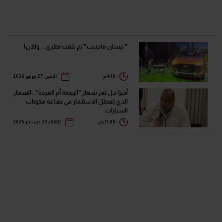
" ​نيسان ماجنيت" لم تلفت نظري .. ولكن!
4:10 م
الإثنين 27 يوليو 2026
أخيرًا حل لغز شعار "البيضة أم الفرخة"..الشعار
الذي يُعطل الاستثمار في صناعة مكونات
السيارات
11:00 ص
الثلاثاء 23 ديسمبر 2025