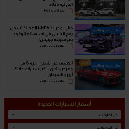
الدولية 2026
الأحد 03 مايو 2026
جيلي إمجراند i-HEV الهجينة تسجل
أخبار عربية وعالمية
رقم قياسي في استهلاك الوقود
بموسوعة جينيس!
الثلاثاء 28 أبريل 2026
الكشف عن شيري أريزو S في
أخبار عربية وعالمية
معرض بكين.. أكبر سيارات عائلة
أريزو السيدان
الثلاثاء 28 أبريل 2026
أسعار السيارات الجديدة
كل الماركات
كل الموديلات