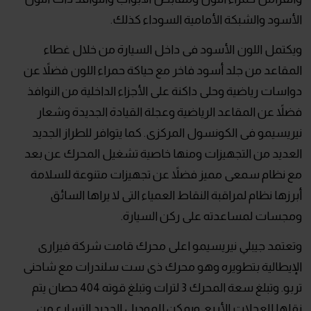
الأسود والشبكة الأمامية السوداء كذلك.
ويكتمل اللون الأسود فى داخل السيارة من خلال غطاء
المقاعد من جلد أسود فاخر مع حياكة حمراء اللون فضلاً عن
دواسات رياضية وحلى داكنة على الأجزاء الداخلية من النوافذ
فضلاً عن المقاعد الرياضية وعجلة القيادة الجديدة وشعار
نيريسيمو فى الكونسول المركزى. كما يتوافر للطراز الجديد
العديد من التجهيزات ومنها خاصية تشغيل المحرك عن بعد
مع نظام سمعى مميز فضلاً عن تجهيزات متنوعة للسلامة
أبرزها نظام لمراقبة النقاط العمياء التى لا يراها السائق
ومجسات لمساعدته على ركن السيارة.
وتعتمد جيبلي نيريسيمو اعلى محرك قامت شركة فيرارى
الإيطالية بتطويره وهو محرك ذى ست سلندرات مع شاحنى
تربو. وتبلغ سعة المحرك 3 لترات وتبلغ قوته 404 حصان يتم
نقلها للعجلات الأربع. ويمكن للموديل الجديد التسارع من