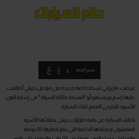
ع
ع
ع
حجم الخط:
عرضت مازيراتي نسخة خاصة جديدة من موديل جيبلي أطلقت
عليها إسم نيريسيمو أو "النسخة حالكة السواد" فى إشارة للون
الأسود الخارجى المميز لتلك السيارة.
تختلف السيارة عن باقة طرازات جيبلى بطلائها الأسود
المصقول وعجلاتها الخاصة التى يبلغ قطرها 20 بوصة
والفرامل حمراء اللون ومقابض الأبواب والنوافذ ذات اللون