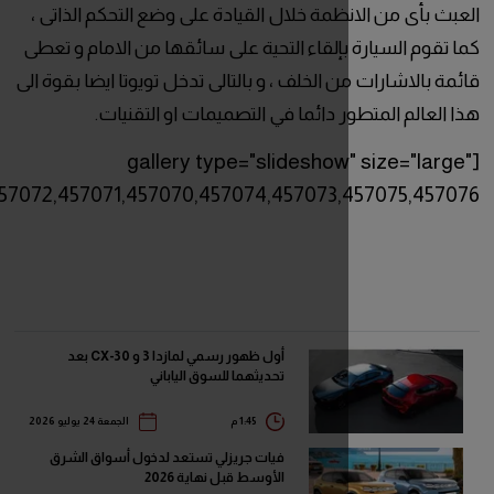
ظمة خلال القيادة على وضع التحكم الذاتى ،
بإلقاء التحية على سائقها من الامام و تعطى
 الخلف ، و بالتالى تدخل تويوتا ايضا بقوة الى
 دائما في التصميمات او التقنيات.
[gallery type="slideshow
ids="457077,457072,457071,457070,457074,457073,4
أول ظهور رسمي لمازدا 3 و CX-30 بعد
تحديثهما للسوق الياباني
1:45 م
الجمعة 24 يوليو 2026
فيات جريزلي تستعد لدخول أسواق الشرق
الأوسط قبل نهاية 2026