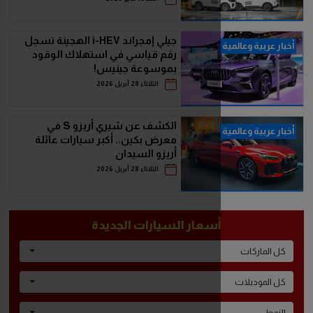
جيلي إمجراند i-HEV الهجينة تسجل
رقم قياسي في استهلاك الوقود
بموسوعة جينيس!
الثلاثاء 28 أبريل 2026
الكشف عن شيري أريزو S في
معرض بكين.. أكبر سيارات عائلة
أريزو السيدان
الثلاثاء 28 أبريل 2026
سعار السيارات الجديدة