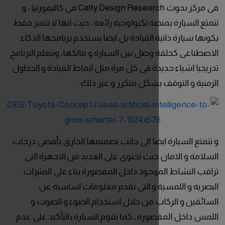
فى مركز بحوث Calty Design Research فى كاليفورنيا ، و
ة تكنولوجية رائعة ، حيث انها لا تتميز فقط
 القيادة بل ايضا يستخدم برنامجها الذكاء
صل بين السيارة و مالكها، ويتعلم البرنامج
دة فى كل مرة مثل انماط القيادة و الجداول
بشكل متكرر و غير ذلك .
يضا الى جانب تصميمها الخارق بأقصى درجات
حيث تحتوى على العديد من الاجهزة التى
وجود داخل المقصورة بناء على المثيرات
ة و التى تقدم معلومات اساسية عن
ب من خلال استخدام الضوء و الصوت و
رة ، كما تقوم السيارة بالتأكيد على عدم