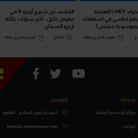
جيلي إمجراند i-HEV الهجينة
الكشف عن شيري أريزو S في
قم قياسي في استهلاك
معرض بكين.. أكبر سيارات عائلة
 بموسوعة جينيس!
أريزو السيدان
الثلاثاء 28 أبريل 2026
12:57 م
الثلاثاء 28 أبريل 2026
خدماتنا
للتواصل
مراكز الخدمة و الصيانة
3 مدينة زهور المعادي.. القاهرة
الوكلاء
hassan.alamelsyarat.net