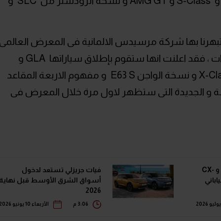
صناعة السيارات الالمانية و هى C-Class و S-Class و AMG GT و نسخة الرودستر من SLC و
بهرنا بها شركة مرسيدس الالمانية فى المعرض العالمى
السويسرى معرض جنيف الدولى للسيارات ، فقد اعلنت انها ستقوم بإطلاق سياراتها GLA و
مايباخ Maybach G650 Landaulet و X-Class و نسخة الواجن E63 S و مفهوم الاربعة المقاعد
ت الخاصة و الجديدة التى ستظهر لاول مرة خلال المعرض فى
أول ظهور رسمي لمازدا 3 و CX-
فيات جريزلي تستعد لدخول
أسواق الشرق الأوسط قبل نهاية
2026
3:06 م
الأربعاء 10 يونيو 2026