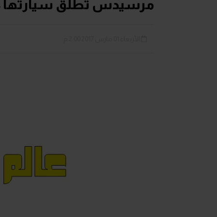
مرسيدس تطلق سيارتها E-Class كابروليه لاول مرة فى جنيف
الأربعاء 01 مارس 2017 2:00 م