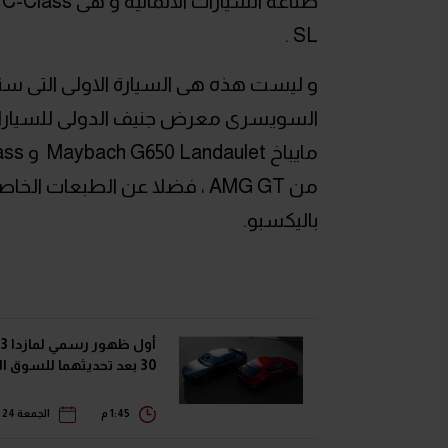
SL .
و ليست هذه هى السيارة الاولى التى ست
من AMG GT ، فضلا عن الطبعا
باليكسبو.
30 بعد تحديثهما للسوق الياباني
1:45 م
الجمعة 24 يوليو 2026