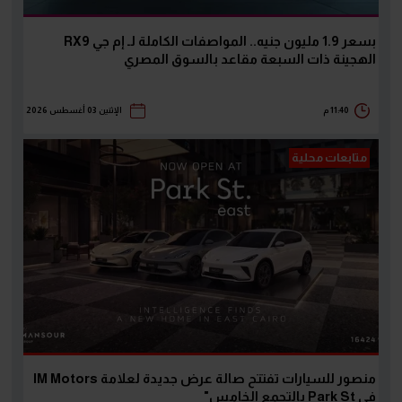
بسعر 1.9 مليون جنيه.. المواصفات الكاملة لـ إم جي RX9
الهجينة ذات السبعة مقاعد بالسوق المصري
11:40 م
الإثنين 03 أغسطس 2026
متابعات محلية
منصور للسيارات تفتتح صالة عرض جديدة لعلامة IM Motors
في Park St بالتجمع الخامس"