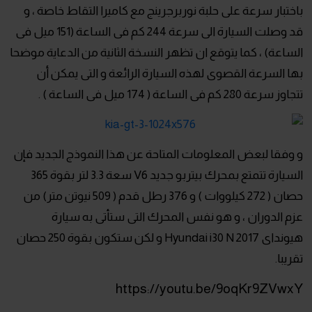
باختبار سرعة على حلبة نوربرجرينج مع كاميرا التقاط خاصة ، و
قد وصلت السيارة الى سرعة 244 كم فى الساعة (151 ميل فى
الساعة) ، كما يتوقع ان تظهر النسخة الثانية من الدعاية موضحا
بها السرعة القصوى لهذه السيارة الرائعة و التى يمكن أن
تتجاوز سرعة 280 كم فى الساعة ( 174 ميل فى الساعة ) .
و وفقا لبعض المعلومات المتاحة عن هذا النموذج الجديد فإن
السيارة تتمتع بمحرك بيتربو جديد V6 سعة 3.3 لتر بقوة 365
حصان ( 272 كيلووات ) و 376 رطل قدم ( 509 نيوتن متر) من
عزم الدوران ، و هو نفس المحرك التى ستأتى به سيارة
هيونداى 2017 Hyundai i30 N و لكن ستكون بقوة 250 حصان
تقريبا.
https://youtu.be/9oqKr9ZVwxY