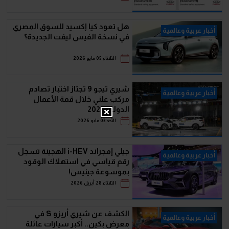
هل تعود كيا إكسيد للسوق المصري
أخبار عربية وعالمية
في نسخة الفيس ليفت الجديدة؟
الثلاثاء 05 مايو 2026
شيري تيجو 9 تجتاز اختبار تصادم
أخبار عربية وعالمية
مركب علني خلال قمة الأعمال
الدولية 2026
الأحد 03 مايو 2026
جيلي إمجراند i-HEV الهجينة تسجل
أخبار عربية وعالمية
رقم قياسي في استهلاك الوقود
بموسوعة جينيس!
الثلاثاء 28 أبريل 2026
الكشف عن شيري أريزو S في
أخبار عربية وعالمية
معرض بكين.. أكبر سيارات عائلة