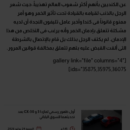
عن الكنديين بأنهم أكثر شعوب العالم تهذيباً، حيث شعر
الرجل بالذنب لقيامه بالقيادة تحت تأثير الخمر وهو أمر
ممنوع قانوناً فى كندا وأخبر عامل تليفون النجدة أن لديه
مشكلة تتعلق بإدمان الخمر وأنه يرغب فى التخلص من هذا
الإدمان. لم يكتف الرجل بذلك بل قام بالإتصال بالشرطة
التى ألقت القبض عليه بتهم تتعلق بمخالفة قوانين المرور.
[gallery link="file" columns="4"
ids="35875,35975,36075]
أول ظهور رسمي لمازدا 3 و CX-30 بعد
تحديثهما للسوق الياباني
1:45 م
الجمعة 24 يوليو 2026