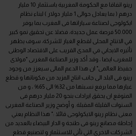
رينو اتفاقا مع الحكومة المغربية باستثمار 10 مليار
درهم ( بما يعادل حوالى 1 مليار دولار ) لبناء نظام
ايكولوجى لصناعة سياراتها فى المغرب بما يوفر
50.000 فرصة عمل جديدة، فضلا عن تحقيق نمو كبير
في الانتاج المحلى لقطع الغيار للشركة، سوف يظهر
تأثيره الايجابي في المدى القريب على الاقتصاد الوطنى
للمغرب ايضا ، وقد أكد وزير الصناعة المغربى "مولاى
حفيظ العالمى" ان هذا الدعم المالى سيعزز من وجود
رينو فى البلد الى جانب انتاج المزيد من مكوناتها و قطع
غيارها مما يرفع نسبتها من 32% الى 65% ، و من
المتوقع ان يحقق ايرادات بنحو 20 مليار درهم فى
السنوات القليلة المقبلة. و أوضح وزير الصناعة المغربى
معنى نظام رينو الايكولوجى قائلا :" هذا النظام يعني
إحاطة مصانع رينو فى طنجة و الدار البيضاء بالعديد من
الشركات الاخرى التى تأتى للاستثمار و لتصنيع قطع