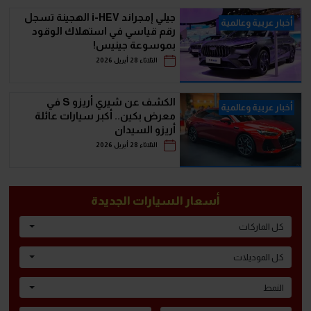
جيلي إمجراند i-HEV الهجينة تسجل
أخبار عربية وعالمية
رقم قياسي في استهلاك الوقود
بموسوعة جينيس!
الثلاثاء 28 أبريل 2026
الكشف عن شيري أريزو S في
أخبار عربية وعالمية
معرض بكين.. أكبر سيارات عائلة
أريزو السيدان
الثلاثاء 28 أبريل 2026
أسعار السيارات الجديدة
كل الماركات
كل الموديلات
النمط