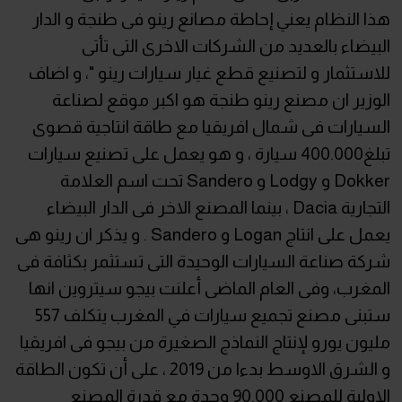
هذا النظام يعني إحاطة مصانع رينو فى طنجة و الدار
البيضاء بالعديد من الشركات الاخرى التى تأتى
للاستثمار و لتصنيع قطع غيار سيارات رينو "، و اضاف
الوزير ان مصنع رينو طنجة هو اكبر موقع لصناعة
السيارات فى شمال افريقيا مع طاقة انتاجية قصوى
تبلغ400.000 سيارة ، و هو يعمل على تصنيع سيارات
Dokker و Lodgy و Sandero تحت اسم العلامة
التجارية Dacia ، بينما المصنع الاخر فى الدار البيضاء
يعمل على انتاج Logan و Sandero . و يذكر ان رينو هى
شركة صناعة السيارات الوحيدة التى تستثمر بكثافة فى
المغرب، وفى العام الماضى أعلنت بيجو سيتروين انها
ستبنى مصنع تجميع سيارات في المغرب يتكلف 557
مليون يورو لإنتاج النماذج الصغيرة من بيجو فى افريقيا
و الشرق الاوسط بدءا من 2019 ، على أن تكون الطاقة
الاولية للمصنع 90.000 وحدة مع قدرة المصنع