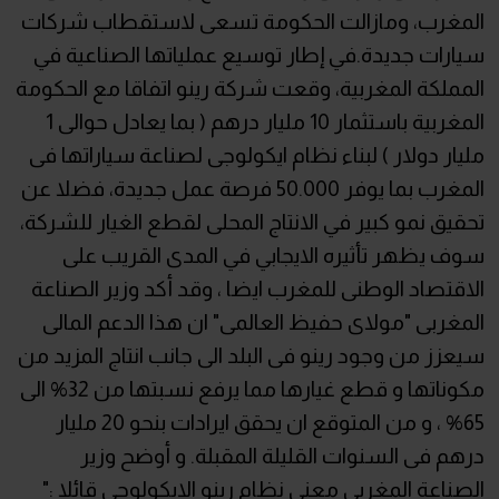
المغرب، ومازالت الحكومة تسعى لاستقطاب شركات
سيارات جديدة.في إطار توسيع عملياتها الصناعية في
المملكة المغربية، وقعت شركة رينو اتفاقا مع الحكومة
المغربية باستثمار 10 مليار درهم ( بما يعادل حوالى 1
مليار دولار ) لبناء نظام ايكولوجى لصناعة سياراتها فى
المغرب بما يوفر 50.000 فرصة عمل جديدة، فضلا عن
تحقيق نمو كبير في الانتاج المحلى لقطع الغيار للشركة،
سوف يظهر تأثيره الايجابي في المدى القريب على
الاقتصاد الوطنى للمغرب ايضا ، وقد أكد وزير الصناعة
المغربى "مولاى حفيظ العالمى" ان هذا الدعم المالى
سيعزز من وجود رينو فى البلد الى جانب انتاج المزيد من
مكوناتها و قطع غيارها مما يرفع نسبتها من 32% الى
65% ، و من المتوقع ان يحقق ايرادات بنحو 20 مليار
درهم فى السنوات القليلة المقبلة. و أوضح وزير
الصناعة المغربى معنى نظام رينو الايكولوجى قائلا :"