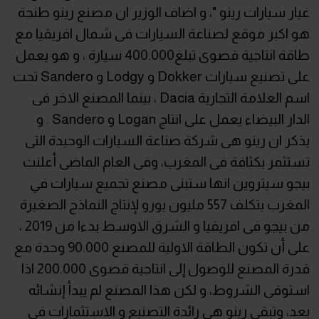
غيار سيارات رينو "، و اضاف الوزير ان مصنع رينو طنجة
هو اكبر موقع لصناعة السيارات فى شمال افريقيا مع
طاقة انتاجية قصوى تبلغ400.000 سيارة ، و هو يعمل
على تصنيع سيارات Dokker و Lodgy و Sandero تحت
اسم العلامة التجارية Dacia ، بينما المصنع الاخر فى
الدار البيضاء يعمل على انتاج Logan و Sandero . و
يذكر ان رينو هى شركة صناعة السيارات الوحيدة التى
تستثمر بكثافة فى المغرب، وفى العام الماضى أعلنت
بيجو سيتروين انها ستبنى مصنع تجميع سيارات في
المغرب يتكلف 557 مليون يورو لإنتاج النماذج الصغيرة
من بيجو فى افريقيا و الشرق الاوسط بدءا من 2019 ،
على أن تكون الطاقة الاولية للمصنع 90.000 وحدة مع
قدرة المصنع للوصول إلى انتاجية قصوى 200.000 اذا
استوفى الشروط، و لكن هذا المصنع لم يبدأ إنشائه
بعد، وتبقى رينو هى رائدة التصنيع و الاستثمارات فى