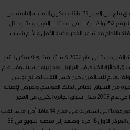
وبالنسبة للسائق البرازيلي فيليبي ماسا الذي يبلغ من العمر 35 عامًا، ستكون النسخة الثامنة من
سباق الجائزة الكبرى في أبوظبي المشاركة رقم 252 والأخيرة له في سباقات الفورمولا1، ويمثل
فلة بالنجاح ومشاعر الفخر وخيبة الأمل والألم بنسب
ومنذ ظهور ماسا الأول على ساحة رياضة الفورمولا1 في عام 2002 كسائق مبتدئ لا يمكن التنبؤ
اق الجائزة الكبرى في البرازيل بعد إيرتون سينا، وفي عام
طولة العالم للسائقين، حين خسر اللقب لصالح لويس
أخيرة من السباق الختامي لذلك الموسم، وتعرض لإصابة
لكبرى في المجر.
وخلال مشاركاته العديدة في سباقات الفورمولا1 التي استمرت على مدى 14 عامًا، أحرز ماسا لقب
11 من سباقات الجائزة الكبرى، وانطلق من المركز الأول 16 مرة، وصعد إلى منصة التتويج في 39