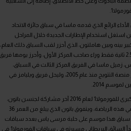
نطقة البادوك وعلى خط الانطلاق، إضافة إلى الشعبية
ورمولا1.
أداء الرائع الذي قدمه ماسا في سباق جائزة الاتحاد
ان الكبرى للفورمولا1 لعام 2014، حين استغل استخدام الإطارات الجديدة خلال المراحل
ير بينه وبين هاملتون، الذي أحزر لقب السباق ذلك العام،
وينهي السباق متخلفًا بفارق زمني قدره 2.5 ثانية فقط وراء صاحب المركز الأول، وأحرز يومها فريق
 بوتاس، زميل ماسا في الفريق المركز الثالث في السباق،
لتكون تلك أول مرة يصعد سائقا ويليامز منصة التتويج منذ عام 2005، وليحل فريق ويليامز في
لموسم 2014.
كما يشهد سباق جائزة الاتحاد للطيران الكبرى للفورمولا1 لعام 2016 آخر مشاركة لجنسن باتون،
أحد أكبر نجوم عالم سباقات الفورمولا1، في هذه الرياضة، ويتفوق باتون الذي يبلغ من العمر 36
في سباق هذا موسم على حلبة مرسى ياس بعدد سباقات
الجائزة الكبرى التي شارك فيها، ومنذ أن بدأ السائق البريطاني مسيرته في سباقات الفورمولا1 في