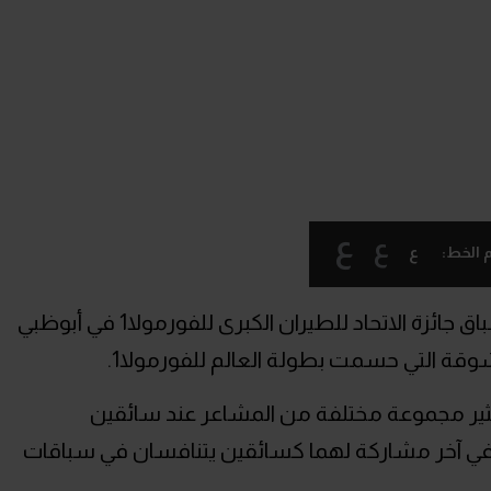
ع
ع
ع
 الخط:
تتذكر غالبية متابعي رياضة الفورمولا 1 سباق جائزة الاتحاد للطيران الكبرى للفورمولا1 في أبوظبي
ة التي حسمت بطولة العالم للفورمولا1.
ير مجموعة مختلفة من المشاعر عند سائقين
 آخر مشاركة لهما كسائقين يتنافسان في سباقات