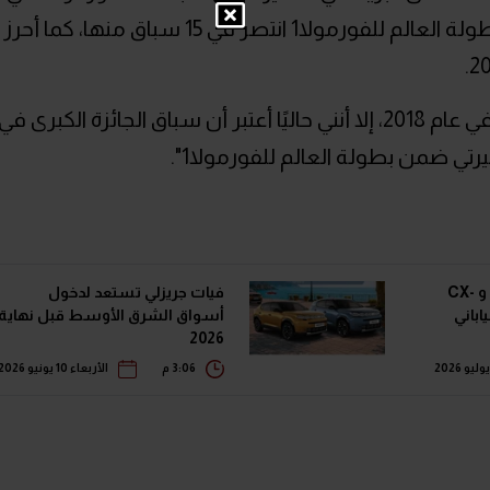
عام 2000، شارك في 307 من سباقات بطولة العالم للفورمولا1 انتصر في 15 سباق منها، كما أحرز
وعلق جنسن:"أعرف أن لدي عقد للقيادة في عام 2018، إلا أنني حاليًا أعتبر أن سباق الجائزة الكبرى في
ي ضمن بطولة العالم للفورمولا1".
أول ظهور رسمي لمازدا 3 و CX-
فيات جريزلي تستعد لدخول
أسواق الشرق الأوسط قبل نهاية
2026
3:06 م
الأربعاء 10 يونيو 2026