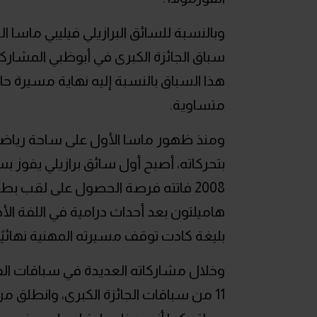
هذا السباق بالنسبة إليه نهاية مسيرة حا
متساوية.
بتحركاته، أصبح أول سائق برازيلي يفوز بسب
2008 فاتته فرصة الحصول على لقب ب
هاميلتون بعد أحداث درامية في اللفة ال
بليغة كادت توقف مسيرته المهنية نهائيًا في عام 2009 خلال سباق الجائزة ا