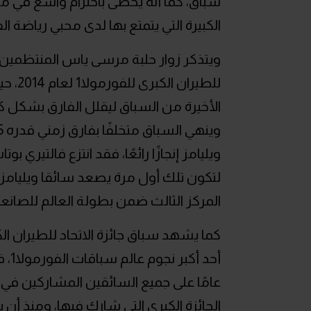
سباق، كما أنه يحظى باحترام واسع في م
الكبيرة التي يتمتع بها لدى محبي رياضة الف
ويتذكر زوار حلبة مرسى ياس المنتظمين ال
للطير
الأخيرة من السباق ليقلل الفارق بشكل كب
ويليامز إنجازًا رائعًا، فقد انتزع فالتيري
المركز الثالث ضمن بطولة العالم للصانعين 
عامًا على جميع السائقين المشاركين 