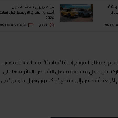
أول ظهور رسمي لمازدا 3 و CX-
فيات جريزلي تستعد لدخول
أسواق الشرق الأوسط قبل نهاية
2026
3:06 م
الأربعاء 10 يونيو 2026
ضرم لإعطاء النموذج اسمًا "مناسبًا" بمساعدة الجمهور..
ركة من خلال مسابقة يحصل الشخص الفائز فيها على
100 دولار ورحلة تزلج لأربعة أشخاص إلى منتجع "جاكسون هول ماونتن" في