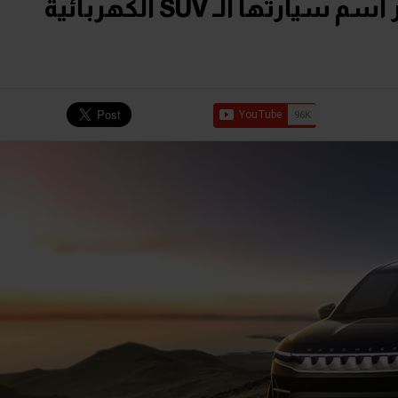
"جيب" تتيح لمتابعيها اختيار اسم سيارتها الـ SUV الكهربائية