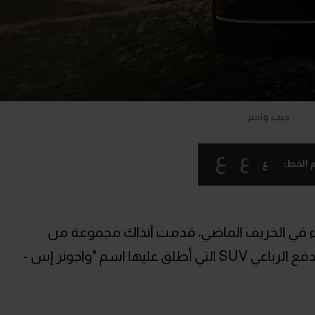
جيب واجنر
ع
ع
ع
 الخط:
ء في الخريف الماضي، قدمت آنذاك مجموعة من
السيارات الكهربائية بما في ذلك سيارة الدفع الرباعي SUV التي أطلق عليها اسم "واجونر إس -