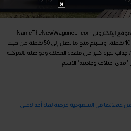
يمكن للمعجبين إرسال اقتراحاتهم على الموقع الإلكتروني NameTheNewWagoneer.com
وسيتم تقييم الأسماء على مقياس من 100 نقطة.. وسيتم منح ما يصل إلى 50 نقطة من حيث
Je اسمًا "ذي صلة / جذاب لجزء كبير من قاعدة العملاء وذو صلة بالمركبة
 "مدى اختلاف وجاذبية" الاسم.
لأوسط" تمنح 30 شخص من عملائها في السعودية فرصة لقاء أحد لاعبي