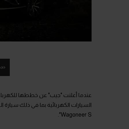
حجم
عندما أعلنت "جيب" عن خططها للكهربا
Wagoneer S".