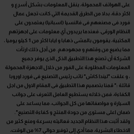
على الهواتف المحمولة، ينقل المعلومات بشكل أسرع و
اكثر دقة، بدلا من الطرق القديمة التي كانت تجعل عمال
فورد فى مصنعهم فى فالنسيا (اسبانيا) يعتمدون على
النظام الورقى، فعندما يريدون أي معلومات على اجهزتهم
المكتبية، يقومون بالمشى ذهابا و ايابا اكثر من 1 كيلو يوميا ،
مما يضيع من وقتهم و مجهودهم. من أجل ذلك ارتأت
الشركة أن تصنع هذا التطبيق الذكى الذى يوفر جميع
المعلومات المطلوبة على الفور من خلال الاجهزة المحمولة
، و علقت "ليندا كاش" نائب رئيس التصنيع فى فورد اوروبا
قائلة :" قمنا بتصميم هذا التطبيق فى المقام الاول من اجل
الكفاءة، فمن خلاله يستطيع العامل التعرف على جوانب
السيارة و مواصفاتها من كل الجوانب، مما يساعد على
ضمان اعلى مستوى من جودة المنتج و كفاءة التصنيع".
ولقد أثبت هذا النظام الجديد فعاليته بسرعة ومنع كثير من
الاخطاء البشرية، مما أدي إلى توفير حوالي 7% من الوقت،