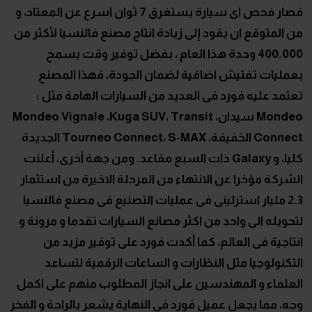
فصار فحص اى سيارة يستغرق 7 ثوان اسرع عن المعتاد، و
من المتوقع ان يقود إلى زيادة انتاج مصنع فالنسيا لأكثر من
400.000 وحدة هذا العام ، بفضل توفير وقت يسمح
بعمليات تفتيش اضافية لضمان الجودة، فهذا المصنع
تعتمد عليه فورد فى العديد من السيارات الهامة مثل :
Mondeo سيدان، Mondeo Vignale ،Kuga SUV، Transit
Connect الخفيفة، Tourneo Connect، S-MAX الجديدة
كليا، و Galaxy ذات السبع مقاعد. ومن جهة أخرى، أعلنت
الشركة مؤخرا عن الانتهاء من المرحلة الاخيرة من استثمار
2.3 مليار استرلينى فى عمليات التصنيع فى مصنع فالنسيا
لتحويله الى واحد من اكثر مصانع السيارات تقدما و مرونة و
انتاجية فى العالم، كما أكدت فورد على توفير مزيد من
التكنولوجيا مثل النظارات و الساعات الرقمية لتساعد
العلماء و المهندسين على انجاز المطلوب منهم على اكمل
وجه، مما يجعل عميل فورد فى النهاية يشعر بالراحة و الفخر