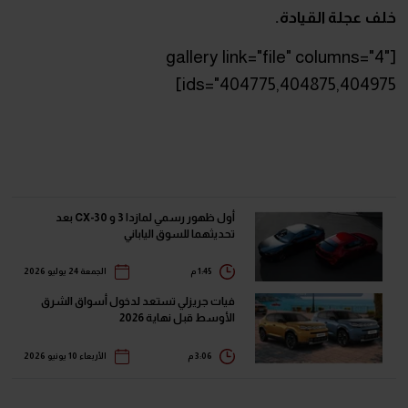
خلف عجلة القيادة.
[gallery link="file" columns="4"
ids="404775,404875,404975]
أول ظهور رسمي لمازدا 3 و CX-30 بعد
تحديثهما للسوق الياباني
1:45 م
الجمعة 24 يوليو 2026
فيات جريزلي تستعد لدخول أسواق الشرق
الأوسط قبل نهاية 2026
3:06 م
الأربعاء 10 يونيو 2026