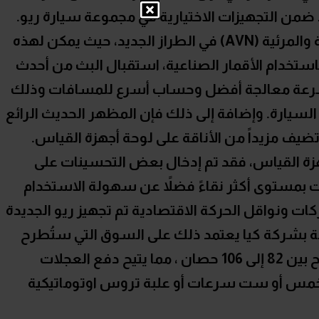
 ضمن التجهيزات الاختيارية في مجموعة سيارة ريو.
وقد تم تحسين أنظمة الملاحة الصوتية والمرئية (AVN) في الطراز الجديد، حيث يمكن لهذه
باستخدام الأقمار الصناعية، استقبال البث من أحدث
خاص بكيا، مع سرعة معالجة أفضل وحساب أسرع للمسافات وذلك
السيارة. وإضافة إلى ذلك فإن المظهر الحديث الرائع
يف مزيداً من الأناقة على لوحة أجهزة القياس.
هزة القياس، فقد تم إدخال بعض التحسينات على
بمستوى أكثر نقاءً فضلاً عن سهولة الاستخدام
كات ونواقل الحركة الاقتصادية تم تجهيز ريو الجديدة
صة بشركة كيا يعتمد ذلك على السوق التي ستُطرح
فيها السيارة يمكنها توليد طاقة تتراوح بين 82 إلى 106 حصان ، مما يتيح دفع العجلات
بخمس أو ست سرعات أو علبة تروس اوتوماتيكية