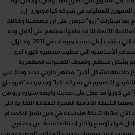
ذلك على السوق التي تُطرح بها . وقال توماس أوه،
 التنفيذي للعمليات في شركة كيا موتورز "إن
تع بها سيارات "ريو" تبرهن على أن مصممينا وكذلك
المية التابعة لنا قد قاموا بعملهم على أكمل وجه
عندما أطلقنا الجيل الرابع من السيارات التي حققت أعلى نسبة مبيعات في 2011. ولا تزال
السمات الأساسية التي حظيت بشعبية كبيرة لدى
عالم بشكل منتظم. وتهدف التغييرات المظهرية
راز جاذبيتها بشكل أكبر". مظهر خارجي جديد وبناءً على
التنفيذي للتصميم في شركة "كيا" ومجموعة "هيونداي
" في كوريا قد عمل على تحديث واجهة سيارة ريو من
نها الشبكة الامامية المميزة للعلامة التجارية التي
 الآن بمثابة شبكة هندسية في حين يتميز الاكصدام
خل هواء أوسع وأكثر انخفاضاً فضلاً عن مصابيح
 وتوجد ثلاثة تصميمات جديدة للعجلات المصنوعة من