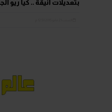
بتعديلات انيقة .. كيا ريو ا
السبت 23 مايو 2015 12:50 م