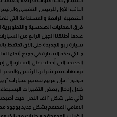
السيدان ذات الأبواب الأربعة ويعتمد 
النائب الأول للرئيس التنفيذي والرئيس
الشعبية الرائعة والمستدامة التي تتم
فرق العمليات الهندسية والتطويرية الع
سيارة ريو الجديدة حتى الآن تحتفظ ب
مالكي هذه السيارة في جميع أنحاء ال
الجديدة التي أُدخلت على السيارة إلى إب
توجيهات بيتر شراير، الرئيس والمدير 
موتور"، فإن فريق تصميم سيارات "ريو
خلال إدخال بعض التغييرات البسيطة. وم
تأتي على شكل "أنف النمر" حيث أصبحت
الامامي المصمم بشكل جديد بوجود مدا
الضباب المدمجة مع حليات من الكروم.