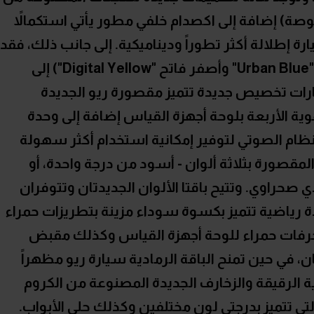
ائك معدنية (مقاس 15 بوصة و17 بوصة) إضافة إلى اكصدام خلفي مطور يأتي استكمالاً
رة إطلالة أكثر تطوراً وديناميكية. إلى جانب ذلك، فقد
تم إضافة لونين جديدين (أزرق ساطع "Urban Blue" وأصفر فاتح "Digital Yellow") إلى
رات تخصيص جديدة تتميز مقصورة ريو الجديدة
ية الأربعة بلوحة أجهزة القياس إضافة إلى وحدة
ام الصوتي لتوفير إمكانية استخدام أكثر سهولة
المقصورة بثلاثة ألوان - أسود من درجة واحدة، أو
صحراوي. وتتيح باقتا الألوان الجديدتان وتتوفران
دة رياضية تتميز بكسوة سوداء مزينة بتطريزات حمراء
زخرفات حمراء للوحة أجهزة القياس وكذلك مقبض
، في حين تمنح الباقة الرمادية سيارة ريو مظهراً
ادية الرقيقة والزخارف الجديدة المصنوعة من الكروم
لتي تتميز بدرجتي لون مختلفين وكذلك حلى الأبواب.