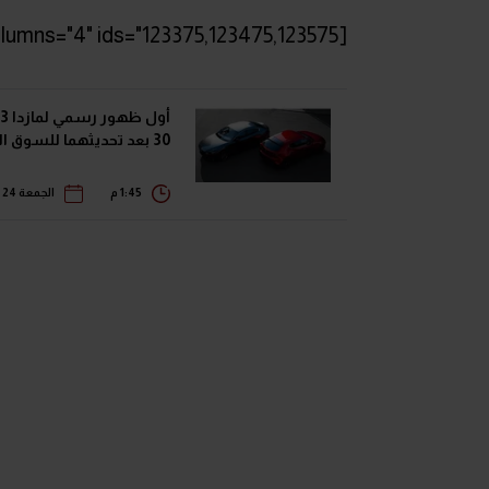
[gallery link="file" columns="4" ids="123375,123475,123575]
30 بعد تحديثهما للسوق الياباني
1:45 م
الجمعة 24 يوليو 2026