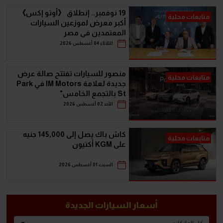
19 نوفمبر.. إنطلاق 《أوتو إكس》
متابعات محلية
أكبر معرض لموزعين السيارات
المعتمدين في مصر
الثلاثاء 04 أغسطس 2026
منصور للسيارات تفتتح صالة عرض
متابعات محلية
جديدة لعلامة IM Motors في Park
St بالتجمع الخامس"
الأحد 02 أغسطس 2026
كاش باك يصل إلى 145,000 جنيه
متابعات محلية
على KGM أكتيون
السبت 01 أغسطس 2026
أسعار السيارات الجديدة