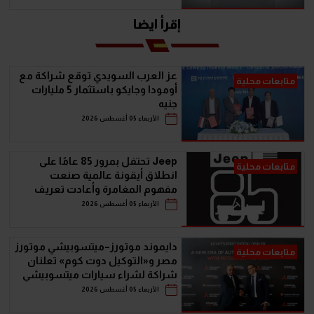
إقرأ ايضا
عز العرب السويدي توقع شراكة مع
متابعات محلية
أومودا وجايكو باستثمار 5 مليارات
جنيه
الأربعاء 05 أغسطس 2026
Jeep تحتفل بمرور 85 عامًا على
متابعات محلية
انطلاق أيقونة عالمية صنعت
مفهوم المغامرة وأعادت تعريف
سيارات الـ SUV
الأربعاء 05 أغسطس 2026
دايموند موتورز–ميتسوبيشي موتورز
متابعات محلية
مصر و«التوكيل دوت كوم» تعلنان
شراكة لشراء سيارات ميتسوبيشي
أونلاين
الأربعاء 05 أغسطس 2026