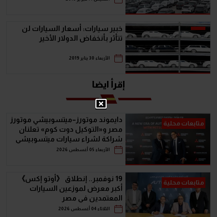
خبير سيارات: أسعار السيارات لن
تتأثر بأنخفاض الدولار الأخير
الأربعاء 30 يناير 2019
إقرأ ايضا
دايموند موتورز–ميتسوبيشي موتورز
متابعات محلية
مصر و«التوكيل دوت كوم» تعلنان
شراكة لشراء سيارات ميتسوبيشي
أونلاين
الأربعاء 05 أغسطس 2026
19 نوفمبر.. إنطلاق 《أوتو إكس》
متابعات محلية
أكبر معرض لموزعين السيارات
المعتمدين في مصر
الثلاثاء 04 أغسطس 2026