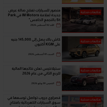
منصور للسيارات تفتتح صالة عرض
متابعات محلية
جديدة لعلامة IM Motors في Park
St بالتجمع الخامس"
الأحد 02 أغسطس 2026
كاش باك يصل إلى 145,000 جنيه
متابعات محلية
على KGM أكتيون
السبت 01 أغسطس 2026
ستيلانتيس تعلن نتائجها المالية
متابعات محلية
للربع الثاني من عام 2026
الخميس 30 يوليو 2026
قصراوي جروب تواصل توسعها في
متابعات محلية
سوق السيارات الكهربائية بافتتاح