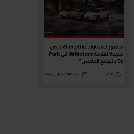
منصور للسيارات تفتتح صالة عرض
جديدة لعلامة IM Motors في Park
St بالتجمع الخامس"
1:31 م
الأحد 02 أغسطس 2026
ا