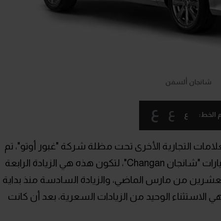
شانجان ألسفن
ع
ع
ع
 الخط:
لامات التجارية الأخرى تحت مظلة شركة "غبور أوتو"، تم
الإعلان عن قائمة أسعار شهر يونيو لسيارات "شانجان Changan"، لتكون هذه هي الزيادة الرابعة
والعشرين من مارس الماضي، والزيادة السادسة منذ بداية
عام.. وللمرة الثانية كانت السيارة CS55 هي الاستثناء الوحيد من الزيادات السعرية، بعد أن كانت