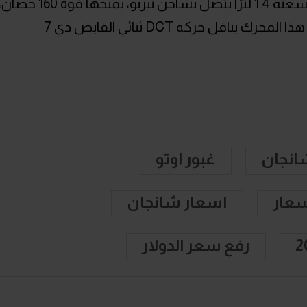
CS 35 بلس"، وتعتمد على محرك T-GDI سعته 1.4 لترًا يتصل بشاحن تيربو، يمنحها قوة 160 حص
و260 نيوتن متر من عزم الدوران، ويتصل هذا المحرك بناقل حركة DCT ثنائي القابض ذي 7
انجان
غبور اوتو
سعار
اسعار شانجان
رفع سعر الدولار