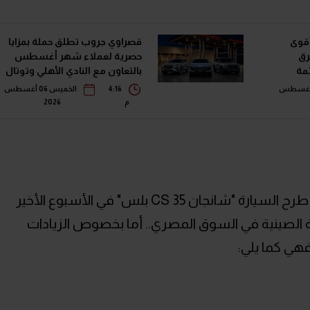
أقوى
قصراوي جروب تطلق حملة بمزايا
رق
حصرية لعملاء شهر أغسطس
في قائمة
بالتعاون مع النادي الأهلي وتوتال
إنرجيز للتسويق إيجيبت
خميس 06 أغسطس
4:16
الخميس 06 أغسطس
م
2026
الجدير بالذكر أن الوكيل كان قد أعلن عن طرح السيارة "شانجان CS 35 بلس" في الأسبوع الأخير
ة الصينية في السوق المصري.. أما بخصوص الزيادات
فهي كما يلي: