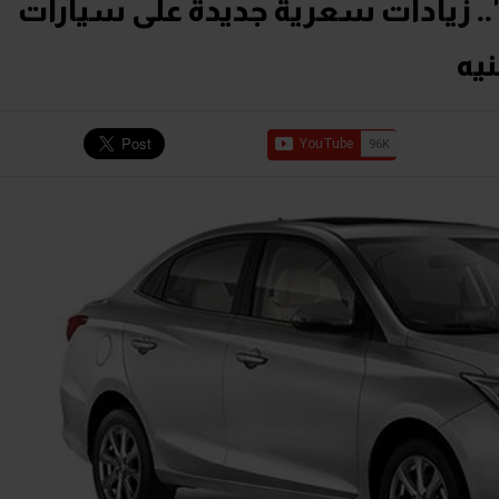
استثناء "CS 55" و"CS 35".. زيادات سعرية جديدة على سيارات