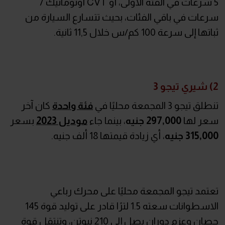
5 سرعات في الفئة الأولى، أو CVT أوتوماتيك 7
سرعات في باقي الفئات، بحيث تتسارع السيارة من
ثباتها إلى سرعة 100 كم/س خلال 11,5 ثانية.
2) شيري تيجو 3
تنطلق تيجو 3 المجمعة محليًا في
فئة واحدة
كان آخر
سعر لها
297,000 جنيه
، بينما جاء
موديل 2023
بسعر
315,000 جنيه
، أي زيادة قيمتها 18 ألف جنيه.
تعتمد تيجو المجمعة محليًا على محرك رباعي
الاسطوانات سعته 1.5 لترًا قادر على توليد قوة 145
حصان وعزم دوران يصل إلى 210 نيوتن، وتنتقل قوة