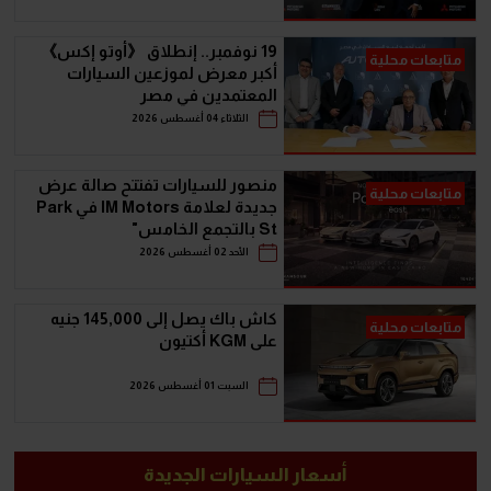
19 نوفمبر.. إنطلاق 《أوتو إكس》
متابعات محلية
أكبر معرض لموزعين السيارات
المعتمدين في مصر
الثلاثاء 04 أغسطس 2026
منصور للسيارات تفتتح صالة عرض
متابعات محلية
جديدة لعلامة IM Motors في Park
St بالتجمع الخامس"
الأحد 02 أغسطس 2026
كاش باك يصل إلى 145,000 جنيه
متابعات محلية
على KGM أكتيون
السبت 01 أغسطس 2026
أسعار السيارات الجديدة