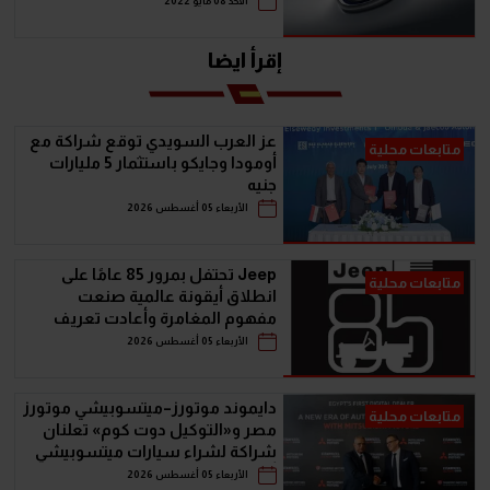
الأحد 08 مايو 2022
إقرأ ايضا
عز العرب السويدي توقع شراكة مع
متابعات محلية
أومودا وجايكو باستثمار 5 مليارات
جنيه
الأربعاء 05 أغسطس 2026
Jeep تحتفل بمرور 85 عامًا على
متابعات محلية
انطلاق أيقونة عالمية صنعت
مفهوم المغامرة وأعادت تعريف
سيارات الـ SUV
الأربعاء 05 أغسطس 2026
دايموند موتورز–ميتسوبيشي موتورز
متابعات محلية
مصر و«التوكيل دوت كوم» تعلنان
شراكة لشراء سيارات ميتسوبيشي
أونلاين
الأربعاء 05 أغسطس 2026