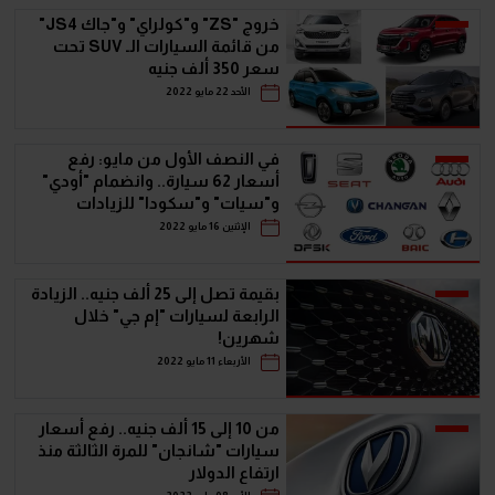
خروج "ZS" و"كولراي" و"جاك JS4"
من قائمة السيارات الـ SUV تحت
سعر 350 ألف جنيه
الأحد 22 مايو 2022
في النصف الأول من مايو: رفع
أسعار 62 سيارة.. وانضمام "أودي"
و"سيات" و"سكودا" للزيادات
الدولارية
الإثنين 16 مايو 2022
بقيمة تصل إلى 25 ألف جنيه.. الزيادة
الرابعة لسيارات "إم جي" خلال
شهرين!
الأربعاء 11 مايو 2022
من 10 إلى 15 ألف جنيه.. رفع أسعار
سيارات "شانجان" للمرة الثالثة منذ
ارتفاع الدولار