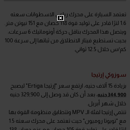
تعتمد السيارة على محرك رباعي الاسطوانات سعته
1.6 لترًا قادر على توليد قوة 118 حصان مع 151 نيوتن متر.
ويتصل هذا المحرك بناقل حركة أوتوماتيك 6 سرعات،
بحيث تستطيع فيتار الانطلاق من ثباتها إلى سرعة 100
كم/س خلال 12.5 ثواني.
سوزوكي إرتيجا
بزيادة 15 آلاف جنيه، ارتفع سعر "إرتيجا Ertiga" ليصبح
، بعد أن كان قد وصل إلى 329,900 جنيه
344,900 جنيه
خلال شهر أبريل.
تنتمي إرتيجا لفئة الـ MPV وتتطابق منظومة القوة بها
مع "تويوتا روميون" حيث تعتمد على محرك سعته 1.5
لترًا قادر على توليد قوة 105 حصان مع عزم دوران 138