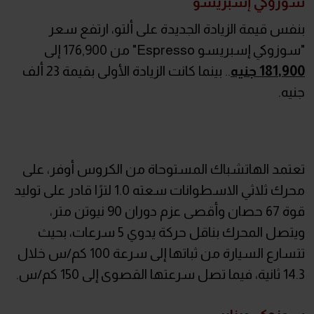
سوزوكي إسبريسو
بنفس قيمة الزيادة الجديدة على ألتو، ارتفع سعر
"سوزوكي إسبريسو Espresso" من 176,900 إلى
181,900 جنيه
.. بينما كانت الزيادة الأولى بقيمة 23 ألف
جنيه.
تعتمد الهاتشباك المستوحاة من الكروس أوفر، على
محرك ثلاثي الاسطوانات سعته 1.0 لترًا قادر على توليد
قوة 67 حصان وأقصى عزم دوران 90 نيوتن متر،
ويتصل المحرك بناقل حركة يدوي 5 سرعات، بحيث
تتسارع السيارة من ثباتها إلى سرعة 100 كم/س خلال
14.3 ثانية، فيما تصل سرعتها القصوى إلى 150 كم/س.