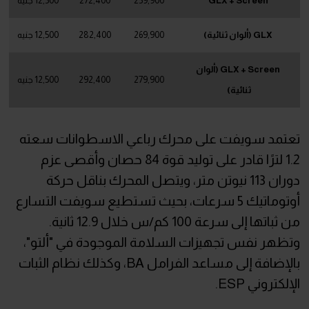
GLX + Screen
259,900
272,400
12,500 جنيه
GLX (ألوان ثنائية)
269,900
282,400
12,500 جنيه
GLX + Screen (ألوان
279,900
292,400
12,500 جنيه
ثنائية)
تعتمد سويفت على محرك رباعي الاسطوانات سعته
1.2 لترًا قادر على توليد قوة 84 حصان وأقصى عزم
دوران 113 نيوتن متر، ويتصل المحرك بناقل حركة
أوتوماتيك 5 سرعات، بحيث تستطيع سويفت التسارع
من ثباتها إلى سرعة 100 كم/س خلال 12.9 ثانية.
وتظهر نفس تجهيزات السلامة الموجودة في "ألتو"،
بالإضافة إلى مساعد الفرامل BA، وكذلك نظام الثبات
الإلكتروني ESP.