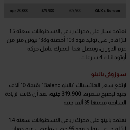
GLX + Screen
309,900
329,900
20,000 جنيه
تعتمد سياز على محرك رباعي الاسطوانات سعته 1.5
لترًا قادر على توليد قوة 103 أحصنة و138 نيوتن متر من
عزم الدوران، ويتصل هذا المحرك بناقل حركة
أوتوماتيك 4 سرعات.
سوزوكي بالينو
ارتفع سعر الهاتشباك "بالينو Baleno" بقيمة 10 آلاف
جنيه ليصبح سعرها
319,900 جنيه
، بعد أن كانت الزيادة
السابقة قيمتها 35 ألف جنيه.
تعتمد بالينو على محرك رباعي الاسطوانات سعته 1.4
لترًا قادر على توليد قوة 95 حصان وأقصى عزم دوران