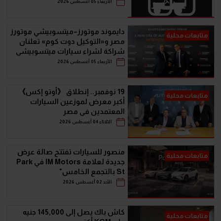
سيارات الـ SUV
الأربعاء 05 أغسطس 2026
دايموند موتورز–ميتسوبيشي موتورز
متابعات محلية
مصر و«التوكيل دوت كوم» تعلنان
شراكة لشراء سيارات ميتسوبيشي
أونلاين
الأربعاء 05 أغسطس 2026
19 نوفمبر.. إنطلاق 《أوتو إكس》
متابعات محلية
أكبر معرض لموزعين السيارات
المعتمدين في مصر
الثلاثاء 04 أغسطس 2026
منصور للسيارات تفتتح صالة عرض
متابعات محلية
جديدة لعلامة IM Motors في Park
St بالتجمع الخامس"
الأحد 02 أغسطس 2026
كاش باك يصل إلى 145,000 جنيه
متابعات محلية