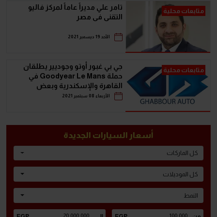
تامر علي مديراً عاماً لمركز فاليو
متابعات محلية
التقنى فى مصر
الأحد 19 ديسمبر 2021
جي بي غبور أوتو وجوديير يطلقان
متابعات محلية
حملة Goodyear Le Mans في
القاهرة والإسكندرية وبعض
محافظات الدلتا
الأربعاء 08 سبتمبر 2021
أسعار السيارات الجديدة
كل الماركات
كل الموديلات
النمط