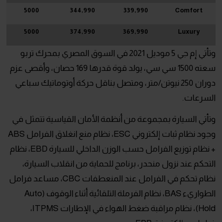
5000
344,990
339,990
Comfort
5000
374,990
369,990
Luxury
وتأتي إم جي 5 موديل 2021 في السوق المصري بمحرك تربو
سعته 1500 سي سي، يولد قوة قدرها 169 حصان، وأقصى عزم
دوران 250 نيوتن/متر، ومتصل بناقل حركة أوتوماتيك سباعي
السرعات.
وتأتي السيارة بمجموعة من أنظمة الأمان القياسية تتمثل في
وجود نظام ثبات إلكتروني ESC، نظام منع انغلاق الفرامل ABS
+ نظام توزيع الفرامل حسب الوزن الداخلي للسيارة EBD، نظام
التحكم عند نزول منحدر، برنامج للحماية من انقلاب السيارة،
نظام تحكم في الفرامل عند المنعطفات CBC، مساعد فرامل
الطواريء BAS، نظام الفرملة التلقائية أثناء الوقوف (Auto
Hold)، نظام مراقبة ضغط الهواء في الإطارات ITPMS،