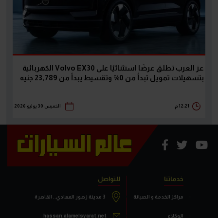
عز العرب تطلق عرضًا استثنائيًا على Volvo EX30 الكهربائية
بتسهيلات تمويل تبدأ من 0% وتقسيط يبدأ من 23,789 جنيه
12:21 م
الخميس 30 يوليو 2026
خدماتنا
للتواصل
مراكز الخدمة و الصيانة
3 مدينة زهور المعادي.. القاهرة
الوكلاء
hassan.alamelsyarat.net