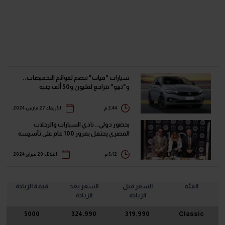
سيارات "فيات" تنضم لقوائم التخفيضات..
و"تيبو" تتراجع لمليون و50 ألف جنيه
2:44 م
الأربعاء 27 مارس 2024
بحضور دولي.. نادي السيارات والرحلات
المصري يحتفل بمرور 100 عام على تأسيسه
5:12 م
الثلاثاء 20 فبراير 2024
الفئة
السعر قبل
السعر بعد
قيمة الزيادة
الزيادة
الزيادة
5000
324,990
319,990
Classic