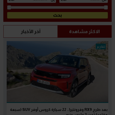
الاكثر مشاهدة
آخر الأخبار
تقارير
بعد طرح RX9 وفرونتيرا.. 22 سيارة كروس أوفر SUV (سبعة
مقاعد) تحت 2 مليون جنيه