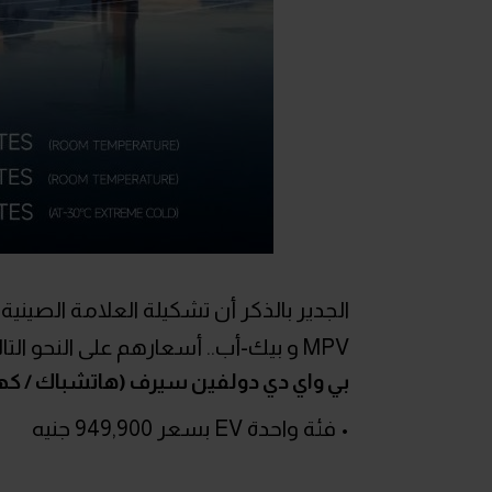
MPV و بيك-أب.. أسعارهم على النحو التالي:
بي واي دي دولفين سيرف (هاتشباك / كهر
• فئة واحدة EV بسعر 949,900 جنيه