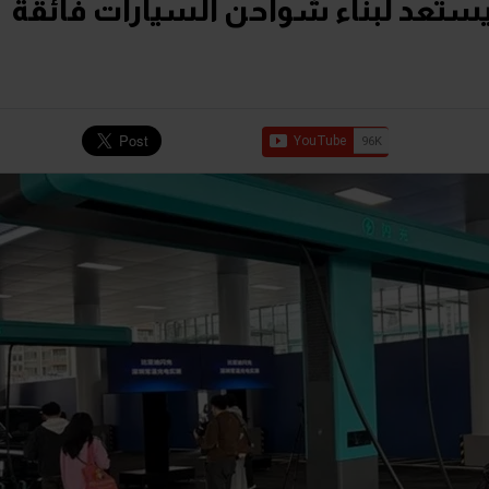
من 5 دقائق.. وكيل BYD يستعد لبناء شواحن السيارات فائقة