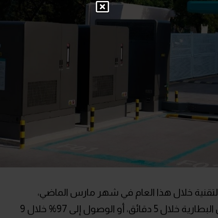
قنية خلال هذا العام في شهر مارس الماضي،
وبواسطتها يمكن شحن 10 إلى 70% من البطارية خلال 5 دقائق، أو الوصول إلى 97% خلال 9