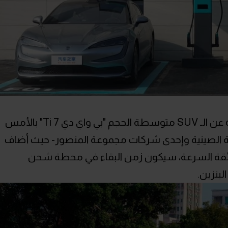
جاء ذلك على هامش حفل تقديم السيارة عن الـ SUV متوسطة الحجم "بي واي دي Ti 7" بالأمس
ة الصينية وإحدى شركات مجموعة المنصور- حيث أضاف
 فائقة السرعة، سيكون زمن البقاء في محطة شحن
لبنزين.