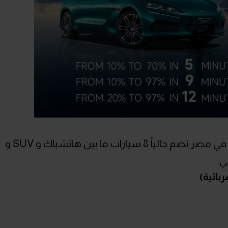
الجدير بالذكر أن تشكيلة العلامة الصينية في مصر تضم حالياً 8 سيارات ما بين هاتشباك و SUV و
بائية)