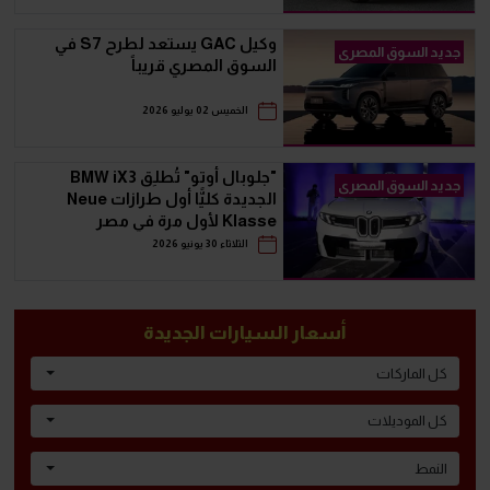
وكيل GAC يستعد لطرح S7 في
جديد السوق المصرى
السوق المصري قريباً
الخميس 02 يوليو 2026
"جلوبال أوتو" تُطلِق BMW iX3
جديد السوق المصرى
الجديدة كليًّا أول طرازات Neue
Klasse لأول مرة في مصر
الثلاثاء 30 يونيو 2026
أسعار السيارات الجديدة
كل الماركات
كل الموديلات
النمط