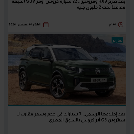
بعد طرح RX9 وفرونتيرا.. 22 سيارة كروس أوفر SUV (سبعة
مقاعد) تحت 2 مليون جنيه
1:04 م
الثلاثاء 04 أغسطس 2026
تقارير
بعد إطلاقها الرسمي.. 7 سيارات في حجم وسعر مقارب لـ
سيتروين C3 آير كروس بالسوق المصري