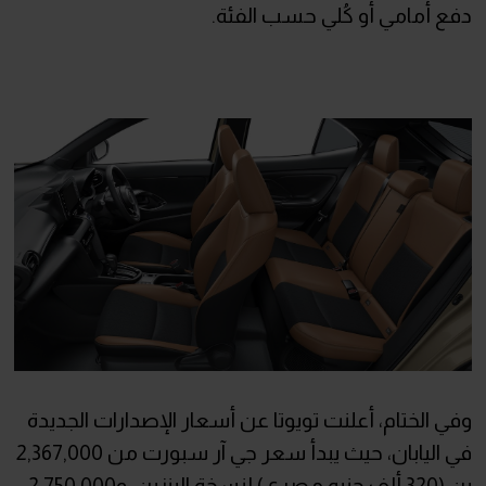
دفع أمامي أو كُلي حسب الفئة.
وفي الختام، أعلنت تويوتا عن أسعار الإصدارات الجديدة
في اليابان، حيث يبدأ سعر جي آر سبورت من 2,367,000
ين (320 ألف جنيه مصري) لنسخة البنزين، و2,750,000