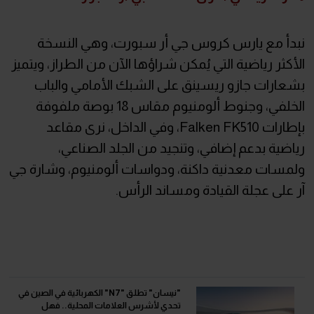
نبدأ مع يارس كروس جي أر سبورت، وهي النسخة
الأكثر رياضية التي يُمكن شراؤها الآن من الطراز، ويتميز
بشعارات جازو ريسينق على الشبك الأمامي والباب
الخلفي، وجنوط ألومنيوم مقاس 18 بوصة ملفوفة
بإطارات Falken FK510، وفي الداخل، نرى مقاعد
رياضية بدعم إضافي، وتنجيد من الجلد الصناعي،
ولمسات معدنية داكنة، ودواسات ألومنيوم، وشارة جي
آر على عجلة القيادة ومساند الرأس.
"نيسان" تطلق "N7" الكهربائية في الصين في
تحدي لأشرس العلامات المحلية.. فهل