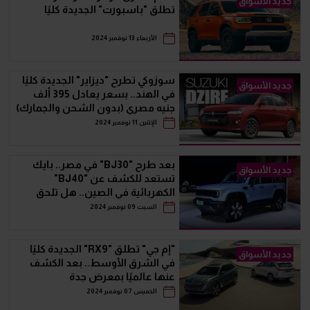
جديد الأسواق
تطلق "باسبورت" الجديدة كليًا
الأربعاء 13 نوفمبر 2024
سوزوكي تطرح "ديزاير" الجديدة كليًا
جديد الأسواق
في الهند.. بسعر يعادل 395 ألف
جنيه مصري (بدون الشحن والجمارك)
الإثنين 11 نوفمبر 2024
بعد طرح "BJ30" في مصر.. بايك
جديد الأسواق
تستعد للكشف عن "BJ40"
الكهربائية في الصين.. هل تلحق
بشقيقتها قريبا؟
السبت 09 نوفمبر 2024
"إم جي" تطلق "RX9" الجديدة كليًا
جديد الأسواق
في الشرق الأوسط.. بعد الكشف
عنها عالميًا بمعرض جدة
الخميس 07 نوفمبر 2024