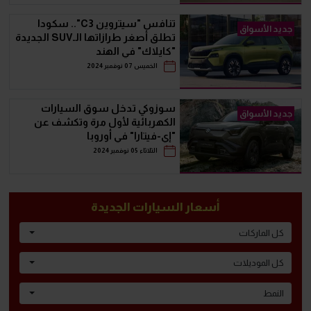
تنافس "سيتروين C3".. سكودا
جديد الأسواق
تطلق أصغر طرازاتها الـSUV الجديدة
"كايلاك" في الهند
الخميس 07 نوفمبر 2024
سوزوكي تدخل سوق السيارات
جديد الأسواق
الكهربائية لأول مرة وتكشف عن
"إي-فيتارا" في أوروبا
الثلاثاء 05 نوفمبر 2024
أسعار السيارات الجديدة
كل الماركات
كل الموديلات
النمط