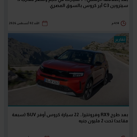
سيتروين C3 آير كروس بالسوق المصري
4:14 م
الأحد 02 أغسطس 2026
تقارير
بعد طرح RX9 وفرونتيرا.. 22 سيارة كروس أوفر SUV (سبعة
مقاعد) تحت 2 مليون جنيه