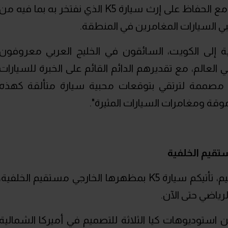
هذه، ستشهدون شيئاً من المستقبل، مع الحفاظ على إرث سيارة K5 الذي نفتخر به بما فيه من
محبي السيارات المغامرين في المنطقة.
ة إلى الكويت، السائقون في الخليج العربي معروفون
 العالم، مع تقديرهم الدائم القائم على الخبرة للسيارات
تها الرياضية مصممة لترتقي بتوقعات محبية سيارة متألقة كهذه
رموقة ومغامرات السيارات المثيرة".
قيم الخلفية
تعبيراً عن أسلوب كيا الحديث في التصميم، تأتيكم سيارة K5 بمظهرها الخارجي مستقيم الخلفية،
لرياضي حتى الآن.
ن استوديوهات كيا الثلاثة للتصميم في أميركا الشمالية