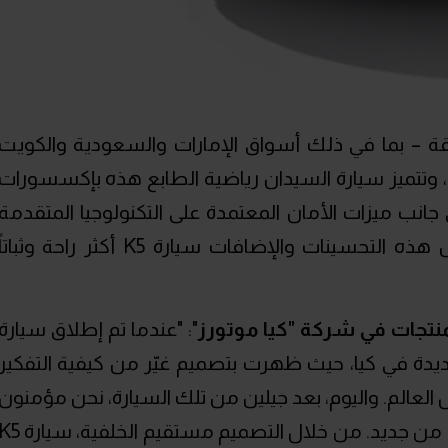
ة – بما في ذلك أسواق الإمارات والسعودية والكويت
الأردن – منذ يوم الجمعة 1 مايو، وتتميز سيارة السيدان رياضية الطابع هذه بإكسسورات
 جانب ميزات الأمان المعتمدة على التكنولوجيا المتقدمة
وسمات الهيكل القاعدي الجديد، لتجعل هذه التحسينات والإضافات سيارة K5 أكثر راحة وثباتا
تجات في شركة "كيا موتورز
": "عندما تم إطلاق سيارة
ية مرحلة جديدة في كيا، حيث ظهرت بتصميم غيّر من كيفية التفكير
 العالم. واليوم، بعد جيلين من تلك السيارة، نحن مؤمنون
بأن سيارة K5 الجديدة ستفعل الأمر ذاته من جديد. من خلال التصميم مستقيم الخلفية،