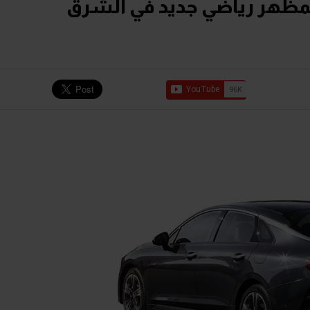
يدان الشهيرة كيا K5 بمظهر رياضي جديد في الشرق