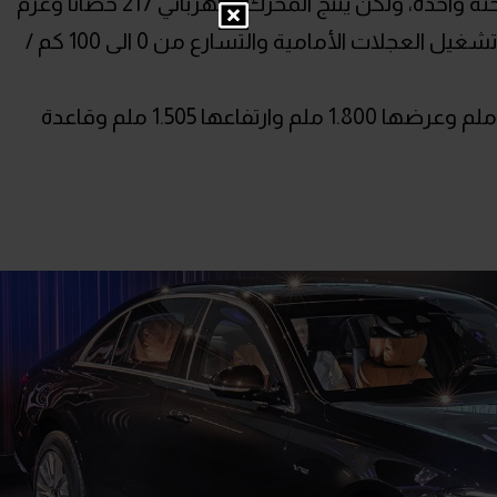
تذكروه الشركة هو مدى القيادة على شحنة واحدة، ولكن ينتج المحرك الكهربائي 217 حصانًا وعزم
دوران يبلغ 300 نيوتن متر ، مما يؤدي إلى تشغيل العجلات الأمامية والتسارع من 0 الى 100 كم /
أما عن الأبعاد فيبلغ طول السيارة 4.210 ملم وعرضها 1.800 ملم وارتفاعها 1.505 ملم وقاعدة