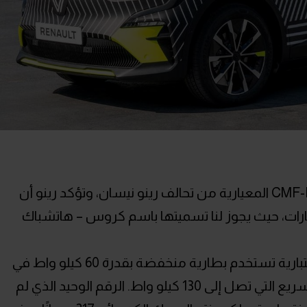
هي أول سيارة رينو تعتمد على منصة CMF-EV المعيارية من تحالف رينو نيسان، وتؤكد رينو أن
رات، حيث يجوز لنا تسميتها باسم كروس – هاتشباك
وفقًا للشركة الفرنسية فإن السيارة الإختبارية تستخدم بطارية منخفضة بقدرة 60 كيلو واط في
الساعة متوافقة مع معدلات الشحن السريع التي تصل إلى 130 كيلو واط. الرقم الوحيد الذي لم