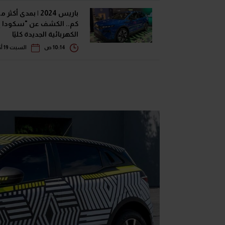
كم.. الكشف عن "سكودا إ
الكهربائية الجديدة كليًا
10:14 ص
السبت 19 أكتوبر 2024