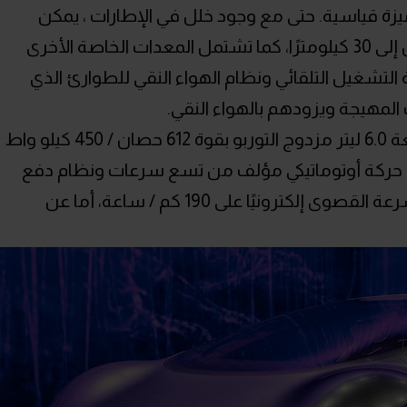
 تعد إطارات Michelin PAX run-flat ميزة قياسية. حتى مع وجود خلل في الإطارات ، يمكن
الخروج من منطقة الخطر لمسافة تصل إلى 30 كيلومترًا، كما تشتمل المعدات الخاصة الأخرى
لتشغيل التلقائي ونظام الهواء النقي للطوارئ الذي
 المهيجة ويزودهم بالهواء النقي.
أما عن الأداء فتعتمد على محرك V12 سعة 6.0 ليتر مزدوج التوربو بقوة 612 حصان / 450 كيلو واط
وتن متر. مع ناقل حركة أوتوماتيكي مؤلف من تسع سرعات ونظام دفع
رباعي. ولأسباب تتعلق بالوزن ، تقتصر السرعة القصوى إلكترونيًا على 190 كم / ساعة، أما عن