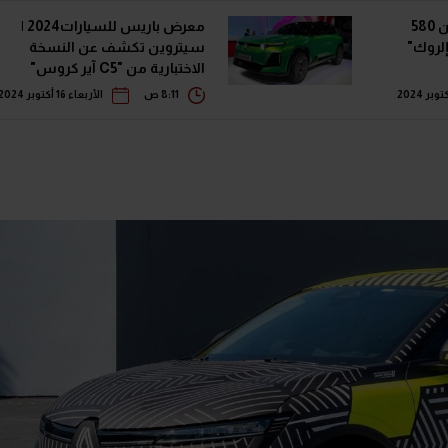
باريس 2024 | بمدى أكثر من 580
معرض باريس للسيارات2024 |
لروك"
سيتروين تكشف عن النسخة
الاختبارية من "C5 آير كروس"
الجيل الجديد
8:11 ص
الأربعاء 16 أكتوبر 2024