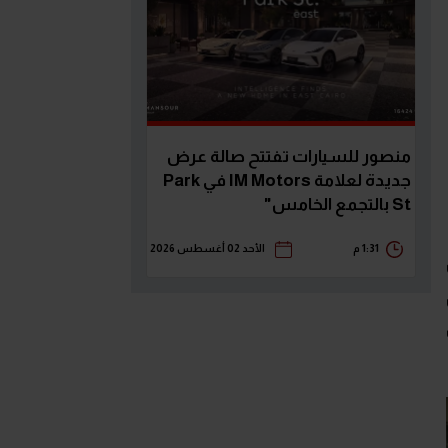
منصور للسيارات تفتتح صالة عرض
جديدة لعلامة IM Motors في Park
St بالتجمع الخامس"
1:31 م
الأحد 02 أغسطس 2026
صان