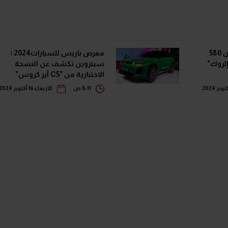
باريس 2024 | بمدى أكثر من 580
معرض باريس للسيارات2024 |
لروك"
سيتروين تكشف عن النسخة
الاختبارية من "C5 آير كروس"
الجيل الجديد
8:11 ص
الأربعاء 16 أكتوبر 2024