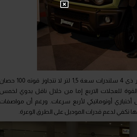
وتتمتع جيمي بحجم صغير ومحرك صغير ذى 4 سلندرات سعة 1,5 لتر لا تتجاوز قوته 100 ح
 ويتم نقل القوة للعجلات الاربع إما من خلال ناقل يدوي لخمس
أختياري أوتوماتيكي لأربع سرعات. ورغم أن مواصفات
أنها تكفي لدعم قدرات الموديل على الطرق الوعرة.