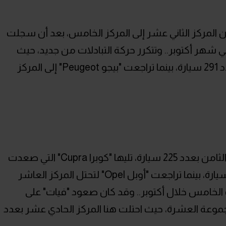
فزة واسعة انتقلت "فيات Fiat" من المركز الثاني عشر إلى المركز الخامس، بعد أن سجلت
 سيارة، مقابل 214 سيارة في شهر أكتوبر.. وتتكرر حركة التبادلات من جديد، حيث
صعدت "سيات SEAT" إلى السادس بعدد 291 سيارة، بينما تراجعت "بيجو Peugeot" إلى المركز
واستقرت "بي إم دبليو BMW" في المركز الثامن بعدد 225 سيارة، تليها "كوبرا Cupra" التي صعدت
من المركز العاشر إلى التاسع بعدد 226 سيارة، بينما تراجعت "أوبل Opel" لتحتل المركز العاشر
لترتيب الخامس خلال أكتوبر.. وقد كان صعود "فيات" على
سيتروين Citroen" من مجموعة العشرة، حيث احتلت هنا المركز الحادي عشر بعدد