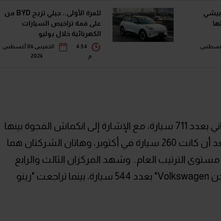
بيشي
للمرة الأولى.. جيلي تزيح BYD من
ها
على قمة تراخيص السيارات
الكهربائية خلال يوليو
معة 07 أغسطس
4:54
الخميس 06 أغسطس
م
2026
واستقرت "سكودا Skoda" في المركز الثاني بعدد 711 سيارة، مع الإشارة إلى انكماش الفجوة بينها
وبين مرسيدس لتكون 55 سيارة فقط بعد أن كانت 260 سيارة في أكتوبر، وهاتان الشركتان هما
 مستوى الترتيب العام.. وشهد المركزان الثالث والرابع
حركة تبادلات، حيث صعدت "فولكس فاجن Volkswagen" بعدد 544 سيارة، بينما تراجعت "رينو