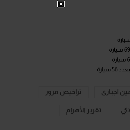
ين اجبارى
تراخيص مرور
كي
تقرير الأهرام