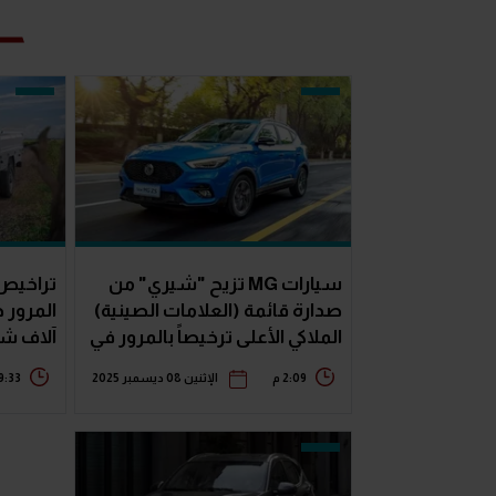
سيارات MG تزيح "شيري" من
تراخيص 
صدارة قائمة (العلامات الصينية)
الملاكي الأعلى ترخيصاً بالمرور في
آلاف شا
نوفمبر
2:09 م
الإثنين 08 ديسمبر 2025
9:33 م