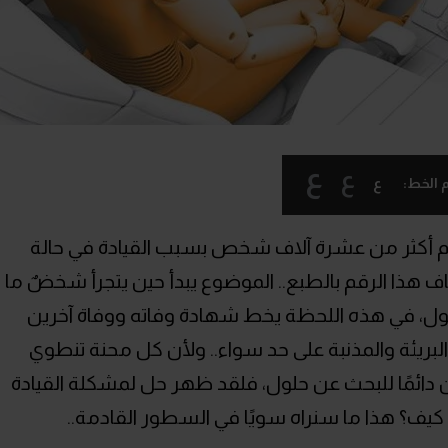
ع
ع
ع
 الخط:
ام أكثر من عشرة آلاف شخص بسبب القيادة في حالة
ف هذا الرقم بالطبع.. الموضوع يبدأ حين يتجرأ شخضٌ ما
كحول، في هذه اللحظة يخط شهادة وفاته ووفاة آخرين
ح البريئة والمذنبة على حد سواء.. ولأن كل محنة تنطوي
 دائمًا للبحث عن حلول، فلقد ظهر حل لمشكلة القيادة
ا، كيف؟ هذا ما سنراه سويًا في السطور القادمة..