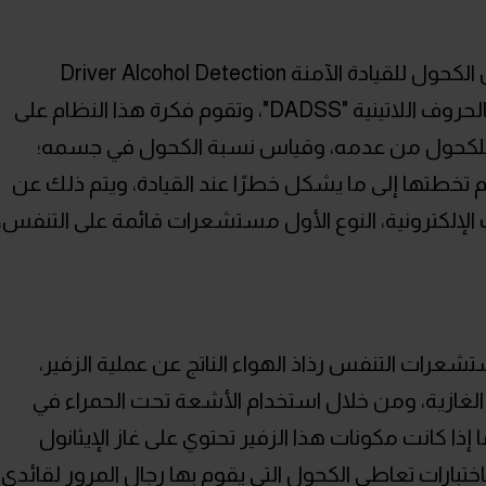
التقنية الجديدة اسمها "نظام الكشف عن الكحول للقيادة الآمنة Driver Alcohol Detection
System for Safety"، ويشار له اختصارًا بالحروف اللاتينية "DADSS"، وتقوم فكرة هذا النظام على
ًا للكحول من عدمه، وقياس نسبة الكحول في جسمه؛
أم تخطتها إلى ما يشكل خطرًا عند القيادة، ويتم ذلك عن
إلكترونية، النوع الأول مستشعرات قائمة على التنفس،
ات التنفس رذاذ الهواء الناتج عن عملية الزفير،
الغازية، ومن خلال استخدام الأشعة تحت الحمراء في
 كانت مكونات هذا الزفير تحتوي على غاز الإيثانول
اختبارات تعاطي الكحول التي يقوم بها رجال المرور لقائدي