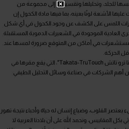
ها للجلد، وتحليلها وتقسيمها إلى مجموعة من
عليها الأشعة لونًا بعينه، بما فيها مادة الكحول إن
رات اللمس على الكشف عن وجود الكحول في أي شكل
خرى العادية الموجودة في الشعيرات الدموية المستقبلة
لمستشعرات في أماكن من المتوقع ضرورة لمسها عند
قل الحركة.
تقوم على تطوير هذه التقنية شركة "تاكاتا ترو تاتش Takata-TruTouch"، التي يقع مقرها في
أهم الشركات في صناعة وسائل التحليل الطيفي
يعتصر القلوب، وضياع إنسان له حياة وأحباء نتيجة تهور
ل المقاييس، ونحمد الله على أن بلادنا العربية لا