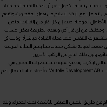
ب لقياس نسبة الكحول، غير أن هذه التقنية الجديدة لا
هي تتعامل مع الرذاذ السابح في هواء المقصورة، وتقوم
لأطوال الموجية، حيث إن كل غاز من الغازات يمتص
 ومختلف عن أي غاز آخر، وبهذه الطريقة يمكن حساب
مستشعرات التنفس خلف عجلة القيادة مباشرةً؛ وذلك كي
 مقعد القيادة بشكل محدد، مما يمنح النظام الفرصة
ائق، وبين ذلك الناتج عن الركاب الآخرين.
 التي ابتكرت وتصنع تقنية مستشعرات التنفس هي
شركة سويدية تدعى "أوتوليف ديفيلوبمنت Autoliv Development AB"، فأحفاد غزاة الشمال هم
ن طريق التحليل الطيفي للأشعة تحت الحمراء، ويتم