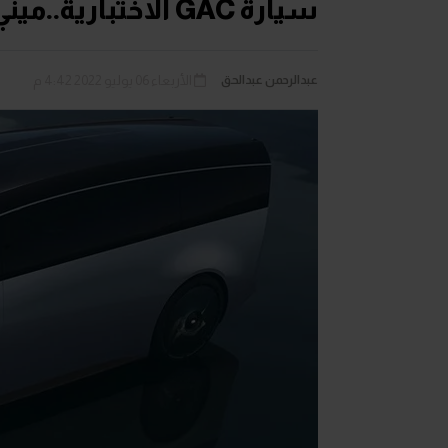
سيارة GAC الاختبارية..ميني فان بتصميم مستقبلي من الفضاء
عبدالرحمن عبدالحق
الأربعاء 06 يوليو 2022 4:42 م