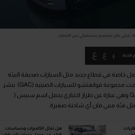
ع
ع
ع
 الخط:
ضل خاصة في قطاع جديد مثل السيارات صديقة البيئة
سواء الهيدروجينية أو الكهربائية، ولذا قامت مجموعة قوانغتشو للسيارات الصينية (GAC) بنشر
أول صور رسمية تُظهر أجدد سيارات GAC وهي عبارة عن طراز اختباري يحمل اسم سبيس (
طاريات
هل تقلل الكاميرات وحساسات
قف
الركن من معدل حوداث للسيارات