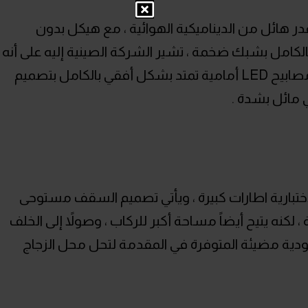
اً من الخارج تتبنى أجدد سيارات GAC قدر هائل من الديناميكية الهوائية ، مع هيكل بدون
الكامل بشبك ضخمة ، تشير الشركة الصينية إليه على أنه
” شلال مضاء ” ، تشمل الميزات الأخرى مصابيح LED أمامية تمتد بشكل أفقي بالكامل بتصميم
 مائل بشدة .
ختبارية اطارات كبيرة ، ويأتي تصميم السقف مستوحى
 لكنه يتيح أيضاً مساحة أكبر للركاب ، وصولاً إلى الخلف
دية مضيئة المتوفرة في المقدمة لتحل محل الزجاج