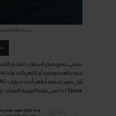
سيارة GAC الاختبارية..ميني فان بتصميم مستقبلي من الفضاء
حجم
يسعى جميع صناع السيارات لتقديم الأف
Space ) ما يعني بلغتنا العربية الفضاء ، تمثل فئة ميني فان أي شاحنة صغيرة.
براءة اختراع لفورد بوضع ب
سيارات كهربائية فوق س