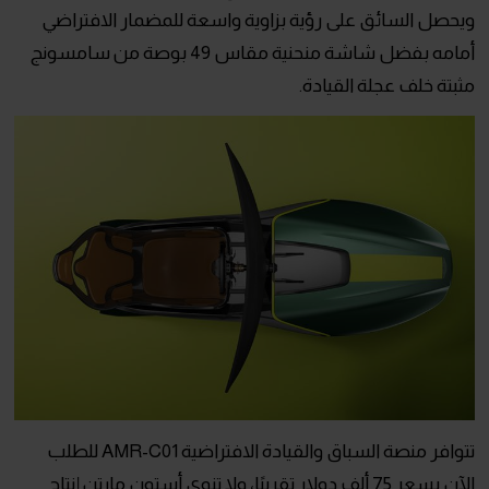
ويحصل السائق على رؤية بزاوية واسعة للمضمار الافتراضي
أمامه بفضل شاشة منحنية مقاس 49 بوصة من سامسونج
مثبتة خلف عجلة القيادة.
تتوافر منصة السباق والقيادة الافتراضية AMR-C01 للطلب
الآن بسعر 75 ألف دولار تقريبًا، ولا تنوي أستون مارتن إنتاج