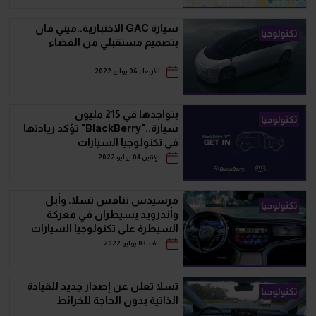
سيارة GAC الاختبارية..ميني فان
تكنولوجيا
بتصميم مستقبلي من الفضاء
الأربعاء 06 يوليو 2022
بتواجدها في 215 مليون
تكنولوجيا
سيارة.."BlackBerry" تؤكد ريادتها
في تكنولوجيا السيارات
الإثنين 04 يوليو 2022
مرسيدس تنافس تسلا، وأبل
تكنولوجيا
وأندرويد يسيطران في معركة
السيطرة على تكنولوجيا السيارات
الأحد 03 يوليو 2022
تسلا تعلن عن إصدار جديد للقيادة
تكنولوجيا
الذاتية بدون الحاجة للخرائط