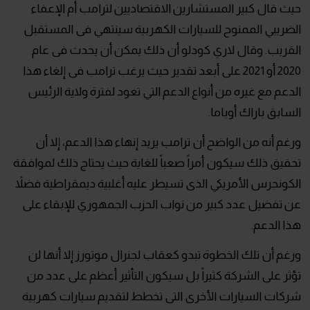
حيث قال كبير المستشارين الاقتصاديين لترامب أم الإعفاء
الضريبي الممنوح للسيارات الكهربية سينتهي فى المستقبل
القريب. وقال لاري كودلو أن ذلك يمكن أن يحدث فى عام
2020 أو 2021 على أبعد تقدير حيث يرغب ترامب فى إلغاء هذا
الدعم مع غيره من أنواع الدعم التي تعود لفترة ولاية الرئيس
السابق باراك أوباما.
ورغم أنه من الواضح أن ترامب يريد إنهاء هذا الدعم، إلا أن
تحقيق ذلك سيكون أمراً صعباً للغاية حيث يحتاج ذلك لموافقة
الكونجرس الأمريكي الذى تسيطر عليه أغلبية ديمقراطية فضلاً
عن تفضيل عدد كبير من نواب الحزب الجمهوري للإبقاء على
هذا الدعم.
ورغم أن تلك الخطوة تبدو كعقاب لجنرال موتورز إلا أنها لن
تؤثر على الشركة كثيراً بل سيكون التأثير أعظم على عدد من
شركات السيارات الأخرى التى تخطط لتقديم سيارات كهربية