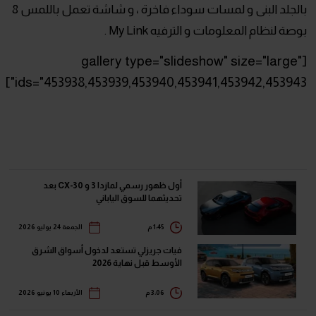
بالجلد البنى و لمسات سوداء فاخرة ، و شاشة تعمل باللمس 8
بوصة لنظام المعلومات و الترفيه My Link .
[gallery type="slideshow" size="large"
ids="453938,453939,453940,453941,453942,453943"]
أول ظهور رسمي لمازدا 3 و CX-30 بعد
تحديثهما للسوق الياباني
1:45 م
الجمعة 24 يوليو 2026
فيات جريزلي تستعد لدخول أسواق الشرق
الأوسط قبل نهاية 2026
3:06 م
الأربعاء 10 يونيو 2026