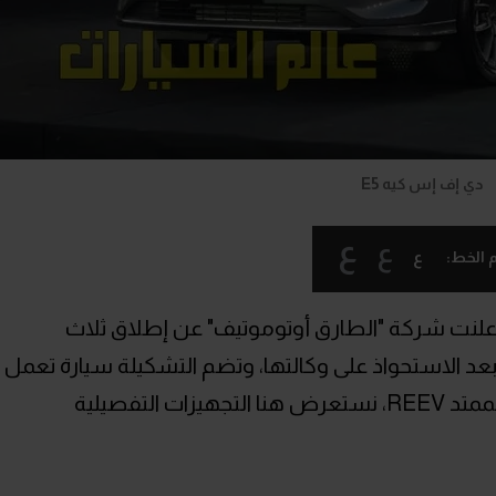
دي إف إس كيه E5
ع
ع
ع
 الخط:
لنت شركة "الطارق أوتوموتيف" عن إطلاق ثلاث
عد الاستحواذ على وكالتها، وتضم التشكيلة سيارة تعمل
بالبنزين إلى جانب سيارتين بتقنية المدى الممتد REEV، نستعرض هنا التجهيزات التفصيلية