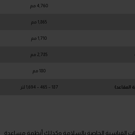
4,760 مم
1,865 مم
1,710 مم
2,785 مم
180 مم
المقاعد)
187 – 465 – 1,694 لتر
ة من التجهيزات القياسية الخاصة بالسلامة وكذلك أنظمة مساعدة