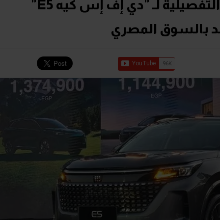
بمدى 1,100 كم.. التجهيزات التفصيلية لـ "دي إف إس كيه E5"