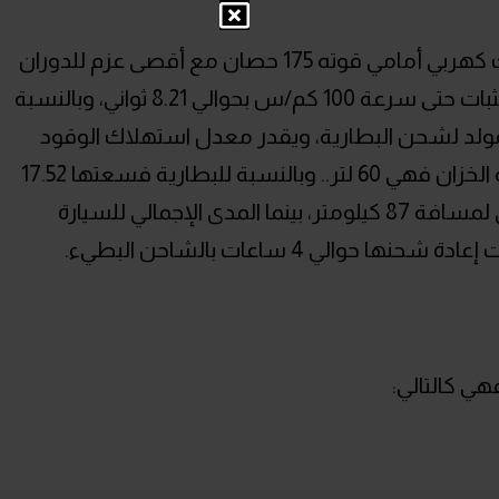
تتكون المنظومة الـREEV هنا من محرك كهربي أمامي قوته 175 حصان مع أقصى عزم للدوران
300 نيوتن متر، ويقدر زمن التسارع من الثبات حتى سرعة 100 كم/س بحوالي 8.21 ثواني، وبالنسبة
ه 1.5 لتراً ويعمل كمولد لشحن البطارية، ويقدر معدل استهلاك الوقود
بحوالي 5.4 لتر لكل 100 كيلومتر، أما سعة الخزان فهي 60 لتر.. وبالنسبة للبطارية فسعتها 17.52
كيلووات/ساعة تتيح مدى كهربائي صافي لمسافة 87 كيلومتر، بينما المدى الإجمالي للسيارة
هي كالتالي: