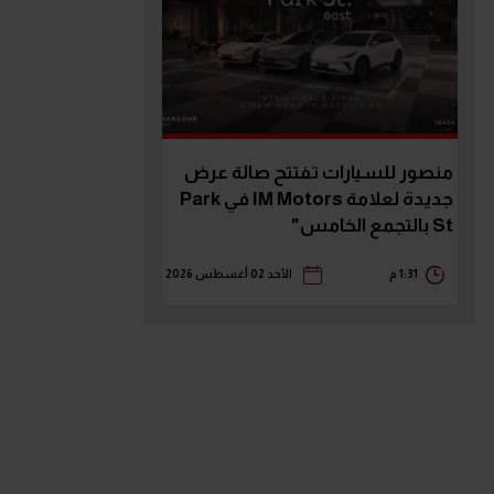
منصور للسيارات تفتتح صالة عرض
جديدة لعلامة IM Motors في Park
St بالتجمع الخامس"
1:31 م
الأحد 02 أغسطس 2026