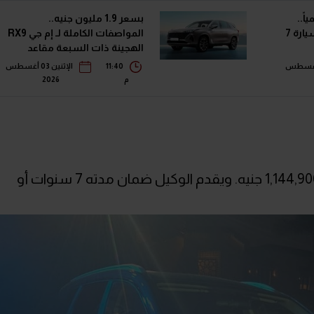
ً..
بسعر 1.9 مليون جنيه..
أسعار ومواصفات أصغر سيارة 7
المواصفات الكاملة لـ إم جي RX9
الهجينة ذات السبعة مقاعد
بالسوق المصري
اثاء 04 أغسطس
11:40
الإثنين 03 أغسطس
م
2026
تم طرح السيارة E5 بفئة واحدة سعرها 1,144,900 جنيه. ويقدم الوكيل ضمان مدته 7 سنوات أو