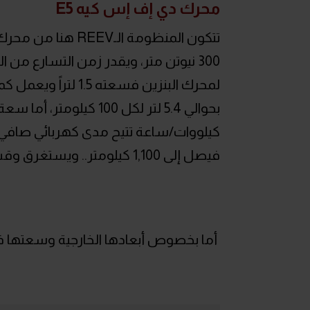
محرك دي إف إس كيه E5
لمحرك البنزين فسعت
فيصل إلى 1,100 كيلومتر.. ويستغرق وقت إعادة شحنها حوالي 4 ساعات بالشاحن البطيء.
أما بخصوص أبعادها الخارجية وسعتها ف