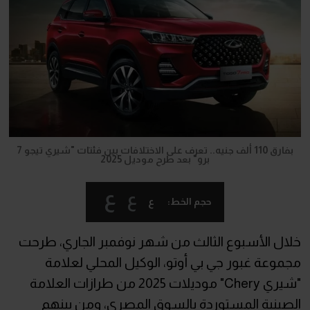
بفارق 110 ألف جنيه.. تعرف على الاختلافات بين فئتات "شيري تيجو 7
برو" بعد طرح موديل 2025
ع
ع
ع
حجم الخط:
خلال الأسبوع الثالث من شهر نوفمبر الجاري، طرحت
مجموعة غبور جي بي أوتو، الوكيل المحلي لعلامة
"شيري Chery" موديلات 2025 من طرازات العلامة
الصينية المستوردة بالسوق المصري، ومن بينهم