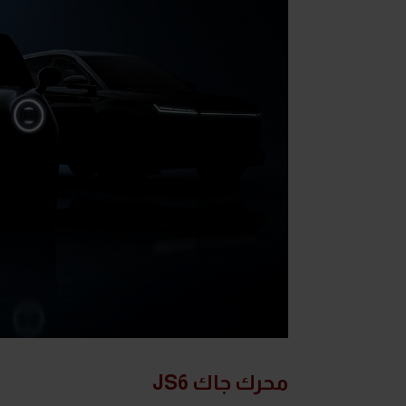
محرك جاك JS6