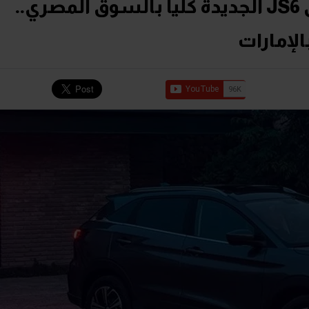
وكيل "جاك" يستعد لإطلاق JS6 الجديدة كلياً بالسوق المصري..
الإمارات