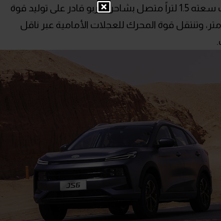
تعتمد JS6 على محرك رباعي الاسطوانات سعته 1.5 لتراً متصل بشاحن تيربو قادر على توليد قوة
أقصى عزم دوران 280 نيوتن متر، وتنتقل قوة المحرك للعجلات الأمامية عبر ناقل