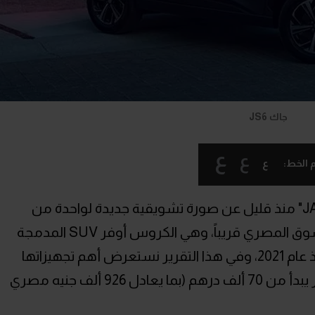
جاك JS6
ع
ع
ع
 الخط:
أعلنت الصفحة الرسمية لعلامة "جاك JAC" منذ قليل عن صورة تشويقية جديدة لواحدة من
السيارات الثلاثة المنتظر تدشينها في السوق المصري قريباً، وهي الكروس أوفر SUV المدمجة
JS6 ، والتي كان قد تم إطلاقها عالمياً منذ عام 2021، وفي هذا التقرير نستعرض أهم تجهيزاتها
داخل السوق الإماراتي، حيث تنطلق بسعر يبدأ من 70 ألف درهم (بما يعادل 926 ألف جنيه مصري