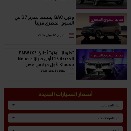
وكيل GAC يستعد لطرح S7 في
جديد السوق المصرى
السوق المصري قريباً
الخميس 02 يوليو 2026
"جلوبال أوتو" تُطلِق BMW iX3
جديد السوق المصرى
الجديدة كليًّا أول طرازات Neue
Klasse لأول مرة في مصر
الثلاثاء 30 يونيو 2026
أسعار السيارات الجديدة
كل الماركات
كل الموديلات
النمط