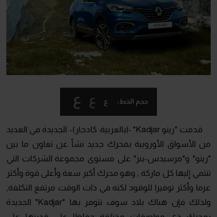
ع
ع
ع
حجم الخط:
قدمت "رينو Kadjar" -(بالعربية: كادجار)- الجديدة في العديد
من الأسواق الأوروبية بمحرك جديد نشأ عن تعاون ما بين
"رينو" و"مرسيدس-بنز" على مستوى مجموعة الشركات التي
تنتمي إليها كل ماركة , وهو محرك أكبر سعة وأعلى قوة وأكثر
عزما وأكثر توفيرا للوقود لكنه في ذات الوقت مرتفع التكلفة,
ولذلك فإن هناك بلاد سوف تتوفر بها "Kadjar" الجديدة
بمحرك ذي مواصفات مختلفة حفاظا على قدرتها على