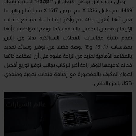
وعلى جانب آخر, توضح الأبعاد أن "Kadjar" الجديدة بأبعاد
4489 مم طول X 1836 مم عرض X 1617 مم إرتفاع وهو ما
يعني أنها أطول بـ40 مم وأكثر إرتفاعا بـ4 مم مع حساب
الإرتفاع بقضبان التحميل بالسقف. كما توضح المواصفات أنها
تقدم بثلاثة مقاسات للعجلات السبائكية بدلا من إثنين
بمقاسات 17, 18, و19 بوصة فضلا عن توفير وسائد تمديد
بالمقاعد الأمامية لمزيد من الراحة علاوة على أن المقاعد ذاتها
قد تم تدعيمها لتوفر راحة أكبر للركاب بجانب توفير توزيع أفضل
لهواء المكيف بالمقصورة مع إضافة فتحات تهوية ومنفذي
USB بالجزء الخلفي .