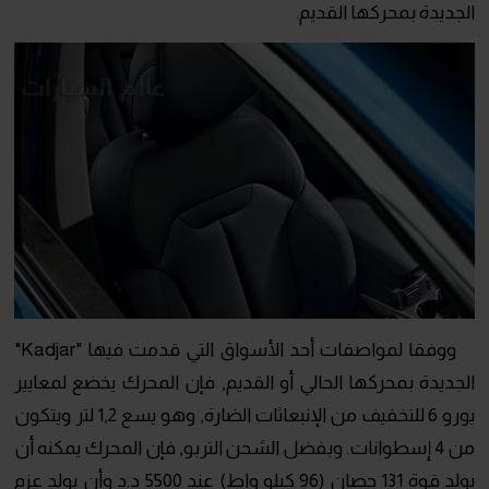
الجديدة بمحركها القديم.
ووفقا لمواصفات أحد الأسواق التي قدمت فيها "Kadjar"
الجديدة بمحركها الحالي أو القديم, فإن المحرك يخضع لمعايير
يورو 6 للتخفيف من الإنبعاثات الضارة, وهو يسع 1,2 لتر ويتكون
من 4 إسطوانات. وبفضل الشحن التربو, فإن المحرك يمكنه أن
يولد قوة 131 حصان (96 كيلو واط) عند 5500 د.د وأن يولد عزم