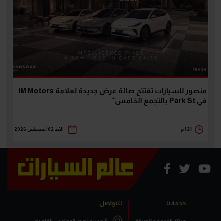
منصور للسيارات تفتتح صالة عرض جديدة لعلامة IM Motors
في Park St بالتجمع الخامس"
1:31 م
الأحد 02 أغسطس 2026
خدماتنا
للتواصل
مراكز الخدمة و الصيانة
3 مدينة زهور المعادي.. القاهرة