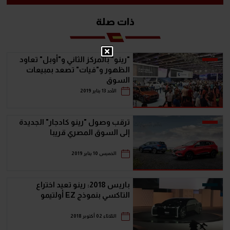
ذات صلة
"رينو" بالمركز الثاني و"أوبل" تعاود
الظهور و"فيات" تصعد بمبيعات
السوق
الأحد 13 يناير 2019
ترقب وصول "رينو كادجار" الجديدة
إلى السوق المصري قريبا
الخميس 10 يناير 2019
باريس 2018: رينو تعيد اختراع
التاكسي بنموذج EZ أولتيمو
الثلاثاء 02 أكتوبر 2018