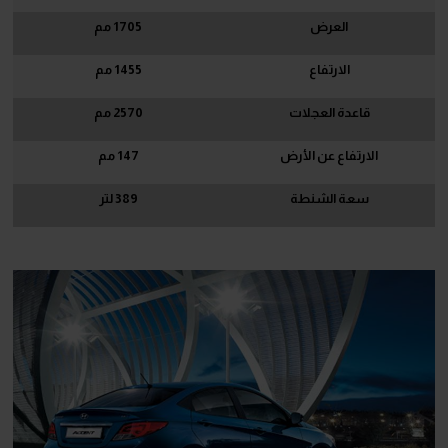
العرض
1705
مم
الارتفاع
1455
مم
قاعدة العجلات
2570
مم
الارتفاع عن الأرض
147
مم
سعة الشنطة
389
لتر