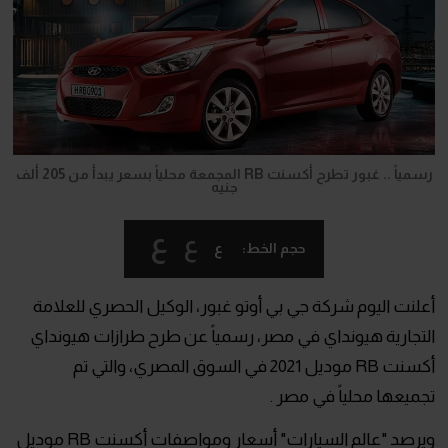
رسمياً .. غبور تطرح أكسنت RB المجمعة محلياً بسعر يبدأ من 205 ألف
جنيه
ع
ع
ع
حجم الخط:
أعلنت اليوم شركة جي بي أوتو غبور، الوكيل الحصري للعلامة
التجارية هيونداي في مصر، رسمياً عن طرح طرازات هيونداي
أكسنت RB موديل 2021 في السوق المصري، والتي تم
تجميعها محلياً في مصر .
ويرصد "عالم السيارات" أسعار ومواصفات أكسنت RB موديل