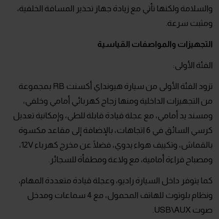
والسلامة ولكنها تأتي مع زيادة جهاز تحذير المسافة الخلفية،
ومثبت سرعة.
التجهيزات والمواصفات القياسية
الفئة الأولى:
تزود الفئة الأولى من سيارة هيونداي أكسنت RB بمجموعة
من التجهيزات الداخلية ومنها زجاج كهربائي أمامي وخلفي،
ومسند يد أمامي، مع عجلة قيادة قابلة للطي، وإمكانية تعديل
كرسي السائق في 6 اتجاهات، بالإضافة إلى مقاعد مكسوة
بالقماش، وتكييف هواء يدوي، فضلًا عن مخرج كهرباء 12V،
ومصباح قراءة أمامية، مع ولاعة ومطفأة للسجائر.
كما يتوفر داخل السيارة راديو، وعجلة قيادة متعددة المهام،
ونظام بلوتوث للهاتف المحمول، مع 4 سماعات ومدخل
صوت USB\AUX.