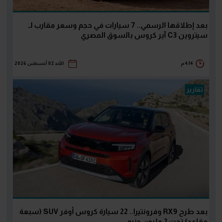
بعد إطلاقها الرسمي.. 7 سيارات في حجم وسعر مقارب لـ
سيتروين C3 آير كروس بالسوق المصري
4:14 م
الأحد 02 أغسطس 2026
تقارير
بعد طرح RX9 وفرونتيرا.. 22 سيارة كروس أوفر SUV (سبعة
مقاعد) تحت 2 مليون جنيه