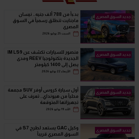
بدءاً من 788 ألف جنيه.. نيسان
جديد السوق المصرى
ماجنايت تنطلق رسمياً في السوق
المصري
السبت 25 يوليو 2026
منصور للسيارات تكشف عن IM LS9
جديد السوق المصرى
الجديدة بتكنولوجيا REEV ومدى
يصل إلى 1400 كيلومتر
الأربعاء 22 يوليو 2026
أول سيارة كروس أوفر SUV مجمعة
جديد السوق المصرى
محلياً من هيونداي.. تعرف على
تجهيزاتها المتوقعة
الأحد 19 يوليو 2026
وكيل GAC يستعد لطرح S7 في
جديد السوق المصرى
السوق المصري قريباً