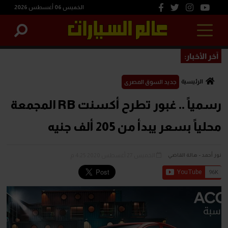
الخميس 06 أغسطس 2026
آخر الأخبار:
الرئيسية
جديد السوق المصرى
رسمياً .. غبور تطرح أكسنت RB المجمعة
محلياً بسعر يبدأ من 205 ألف جنيه
الخميس 27 أغسطس 2020 4:25 م
نور أحمد - هالة القاضي