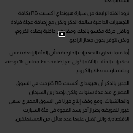
الفئة الرابعة:
تزود الفئة الرابعة من سيارة هيونداي أكسنت RB بكافة
التجهيزات الداخلية سالفة الذكر ولكن مع إضافة عجلة قيادة
وناقل حركة مكسو بالجلد، ومقابض داخلية بطلاء الكروم،
ولكن تتوفر بدون جهاز الراديو.
أما فيما يتعلق بالتجهيزات الخارجية فتأتي الفئة الرابعة بنفس
تجهيزات الفئات الثلاثة الأولى مع إضافة جنط مقاس 16 بوصة،
وحلبة خارجية بطلاء الكروم.
الجدير بالذكر أن هيونداي أكسنت RB طُرحت في السوق
المصري منذ عدة سنوات ولكن بإصدارين السيدان
والهاتشباك، ومع وقف إنتاج فيرنا في السوق المصري سعى
غبور لتعويضه بطراز آخر يسد الفجوة في فئة السيارت
الاقتصادية والتي يُقبل عليها عدد هائل من المستهلكين.