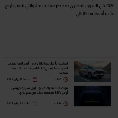
2020 في السوق المصري بعد طرحها رسمياً، والتي تتوفر بأربع
فئات أسعارها كالتالي:
استعداداً لطرحها خلال أيام.. أهم المواصفات
المتوقعة لـ إم جي RX9 الهجينة ذات السبعة
مقاعد
3:59 م
الجمعة 31 يوليو 2026
مواصفات محرك فينيو.. أول سيارة كروس
أوفر SUV مجمعة محلياً من هيونداي
12:44 م
الثلاثاء 28 يوليو 2026