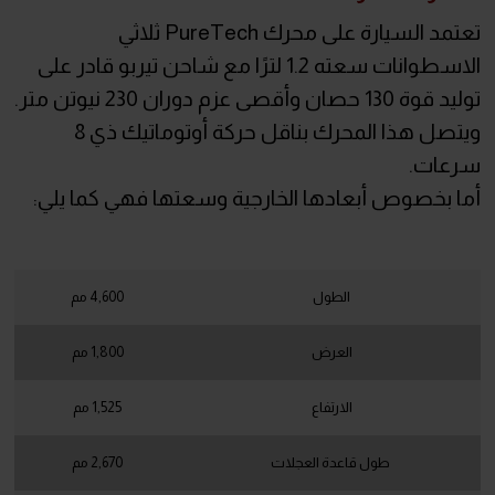
تعتمد السيارة على محرك PureTech ثلاثي
الاسطوانات سعته 1.2 لترًا مع شاحن تيربو قادر على
توليد قوة 130 حصان وأقصى عزم دوران 230 نيوتن متر.
ويتصل هذا المحرك بناقل حركة أوتوماتيك ذي 8
سرعات.
أما بخصوص أبعادها الخارجية وسعتها فهي كما يلي:
الطول
4,600 مم
العرض
1,800 مم
الارتفاع
1,525 مم
طول قاعدة العجلات
2,670 مم