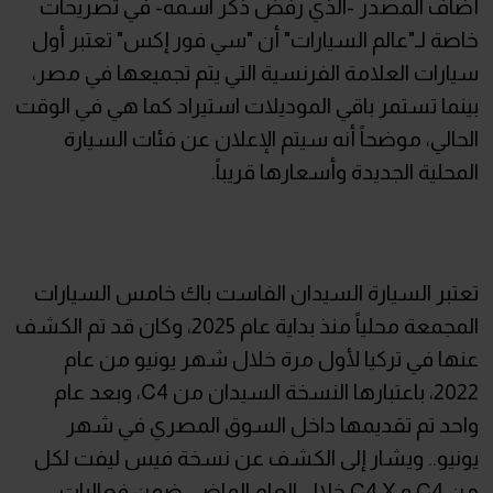
أضاف المصدر -الذي رفض ذكر اسمه- في تصريحات
خاصة لـ"عالم السيارات" أن "سي فور إكس" تعتبر أول
سيارات العلامة الفرنسية التي يتم تجميعها في مصر،
بينما تستمر باقي الموديلات استيراد كما هي في الوقت
الحالي، موضحاً أنه سيتم الإعلان عن فئات السيارة
المحلية الجديدة وأسعارها قريباً.
تعتبر السيارة السيدان الفاست باك خامس السيارات
المجمعة محلياً منذ بداية عام 2025، وكان قد تم الكشف
عنها في تركيا لأول مرة خلال شهر يونيو من عام
2022، باعتبارها النسخة السيدان من C4، وبعد عام
واحد تم تقديمها داخل السوق المصري في شهر
يونيو.. ويشار إلى الكشف عن نسخة فيس ليفت لكل
من C4 و C4 X خلال العام الماضي ضمن فعاليات