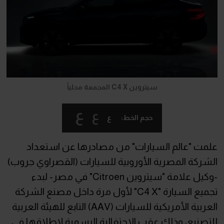
سيتروين C4 X المجمعة محلياً
ع
ع
ع
حجم الخط:
علمت "عالم السيارات" من مصادرها عن استعداد
الشركة المصرية الأوروبية للسيارات (القصراوي جروب)
-وكيل علامة "سيتروين Citroen" في مصر- لبدء
تجميع السيارة "C4 X" لأول مرة داخل مصنع الشركة
العربية الأمريكية للسيارات (AAV) التابع للهيئة العربية
للتصنيع، وذلك عقب الاحتفالية الرسمية لإطلاقها في