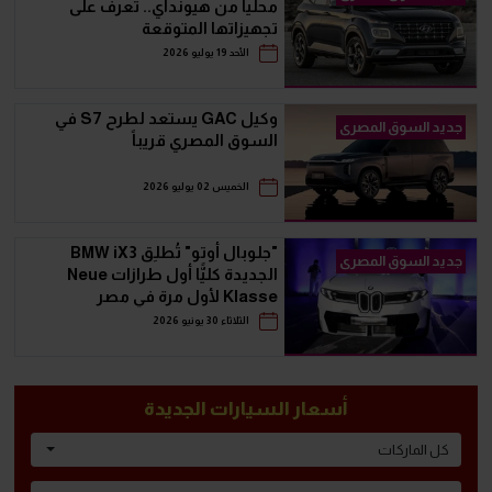
محلياً من هيونداي.. تعرف على
تجهيزاتها المتوقعة
الأحد 19 يوليو 2026
وكيل GAC يستعد لطرح S7 في
جديد السوق المصرى
السوق المصري قريباً
الخميس 02 يوليو 2026
"جلوبال أوتو" تُطلِق BMW iX3
جديد السوق المصرى
الجديدة كليًّا أول طرازات Neue
Klasse لأول مرة في مصر
الثلاثاء 30 يونيو 2026
أسعار السيارات الجديدة
كل الماركات