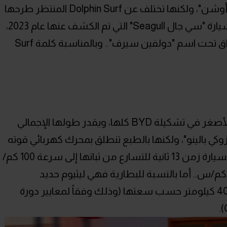
تعتبر Dolphin هي أول طرازات سلسلة "أوشن"، ولكنها تختلف عن Dolphin Surf المنتظر طرحها
محلياً، فالأخيرة تعتبر في الأساس هي السيارة "سي جال Seagull" التي تم الكشف عنها عام 2023،
ولكنها انطلقت في أوروبا وبعض الأسواق تحت اسم "دولفين سيرف".. وبالمناسبة كلمة Surf
تعتبر "دولفين سيرف" حالياً هي السيارة الأصغر في تشكيلة BYD كلها، ويقدر طولها الإجمالي
 "سوزوكي بالينو"، ولكنها بالطبع تنطلق بمحرك كهربائي قوته
74 حصان مع 135 نيوتن متر، وتستغرق السيارة زمن 13 ثانية للتسارع من ثباتها إلى سرعة 100 كم/
، فيما تصل سرعتها القصوى إلى 130 كم/س.. أما بالنسبة للبطارية فهي ليثيوم حديد
فوسفات تتيح مدى يتراوح بين 305 إلى 405 كيلومتر حسب سعتها (وذلك وفقاً لمعايير دورة