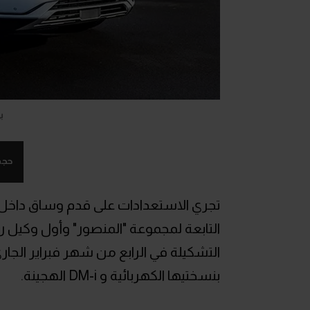
ب
حجم
بنسختيها الكهربائية و DM-i الهجينة.