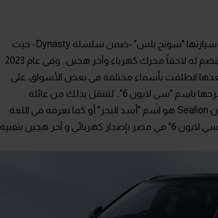
في عام 2020 قدمت علامة "بي واي دي" سيارتها "سونج بلس" -ضمن سلسلة Dynasty- حيث
كانت وقتها بمحرك بنزين فقط قبل أن ينضم له لاحقاً محرك كهرباء وآخر هجين.. وفي عام 2023
دها انطلقت بأسماء مختلفة في بعض الأسواق، على
سبيل المثال في منتصف عام 2024 تم طرحها باسم "سي لايون 6".. لتنتقل بذلك من عائلة
Dynasty إلى عائلة Ocean البحرية، حيث أن Sealion هو اسم "أسد البحر" أو كما نعرفه في اللغة
الدارجة "كلب البحر".. ومن المقرر تقديم "سي لايون 6" في مصر بإصدار كهربائي و آخر هجين بتقنية