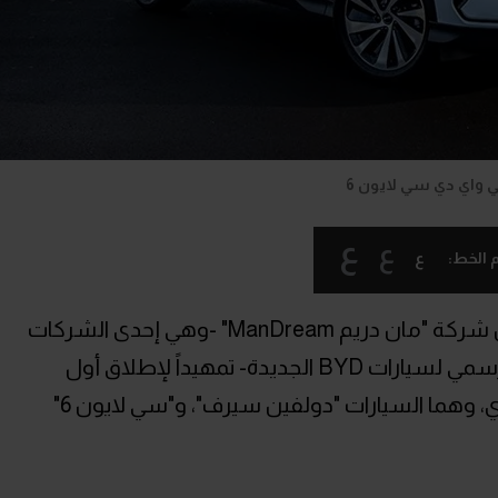
ي واي دي سي لايون 6
ع
ع
ع
 الخط:
تجري الاستعدادات على قدم وساق داخل شركة "مان دريم ManDream" -وهي إحدى الشركات
التابعة لمجموعة "المنصور" وأول وكيل رسمي لسيارات BYD الجديدة- تمهيداً لإطلاق أول
التشكيلة في الرابع من شهر فبراير الجاري، وهما السيارات "دولفين سيرف"، و"سي لايون 6"