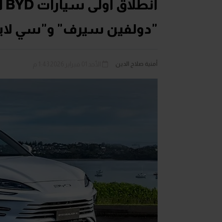
ان
"دولفين سيرف" و"سي لاي
أمنية صلاح الدين
الأحد 01 فبراير 2026 1:43 م