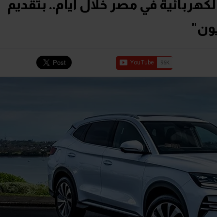
طلاق أولى سيارات BYD الكهربائية في مصر خلال أيام.. بتقديم
ون"