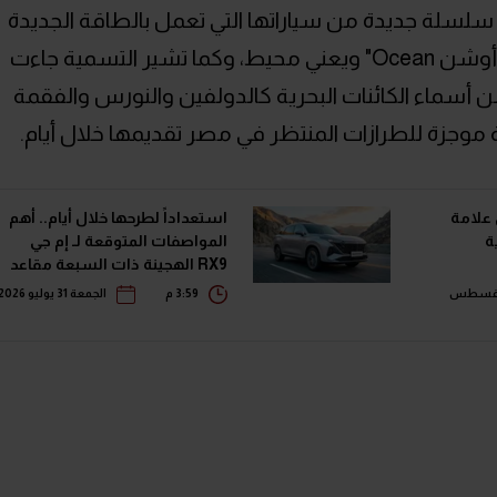
اي دي" سلسلة جديدة من سياراتها التي تعمل بالطاقة الجديدة
(سواء كهرباء أو هجينة)، ومنحتها اسم "أوشن Ocean" ويعني محيط، وكما تشير التسمية جاءت
أسماء الكائنات البحرية كالدولفين والنورس والفقمة
موجزة للطرازات المنتظر في مصر تقديمها خلال أيام.
 علامة
استعداداً لطرحها خلال أيام.. أهم
المواصفات المتوقعة لـ إم جي
RX9 الهجينة ذات السبعة مقاعد
ميس 06 أغسطس
3:59 م
الجمعة 31 يوليو 2026