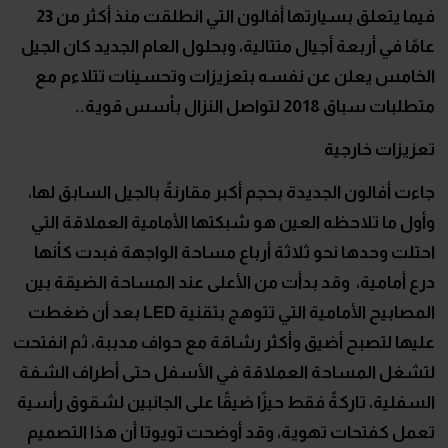
فيما يتعلق بسيارتها أفالون التي انطلقت منذ أكثر من 23
عامًا في أربعة أجيال متتالية، وبحلول العام الجديد كان الجيل
الخامس يعلن عن نفسه بتعزيزات وتحسينات تتلاءم مع
متطلبات سباق 2018 لتواصل النزال بأسس قوية..
تعزيزات خارجية
جاءت أفالون الجديدة بحجم أكبر مقارنةً بالجيل السابق لها،
وأول ما تلاحظه العين هو شبكتها الأمامية العملاقة التي
احتلت وحدها نحو ثلاثة أرباع مساحة الواجهة فبدت كأنها
درع أمامية، وقد بدأت من الأعلى عند المساحة الضيقة بين
المصابيح الأمامية التي تتوهج بتقنية
LED
بعد أن ضغطت
عليها لتصبح أضيق وأكثر رشاقة مع حواف مدببة، ثم انفتحت
لتشغل المساحة العملاقة في الأسفل حتى أطراف الشفة
السفلية، تاركةً فقط حيزًا ضيقًا على الجانبين لشقوق رأسية
تعمل كفتحات تهوية، وقد أوضحت تويوتا أن هذا التصميم