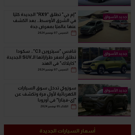
"إم جي" تطلق "RX9" الجديدة كليًا
جديد الأسواق
في الشرق الأوسط.. بعد الكشف
عنها عالميًا بمعرض جدة
الخميس 07 نوفمبر 2024
تنافس "سيتروين C3".. سكودا
جديد الأسواق
تطلق أصغر طرازاتها الـSUV الجديدة
"كايلاك" في الهند
الخميس 07 نوفمبر 2024
سوزوكي تدخل سوق السيارات
جديد الأسواق
الكهربائية لأول مرة وتكشف عن
"إي-فيتارا" في أوروبا
الثلاثاء 05 نوفمبر 2024
أسعار السيارات الجديدة