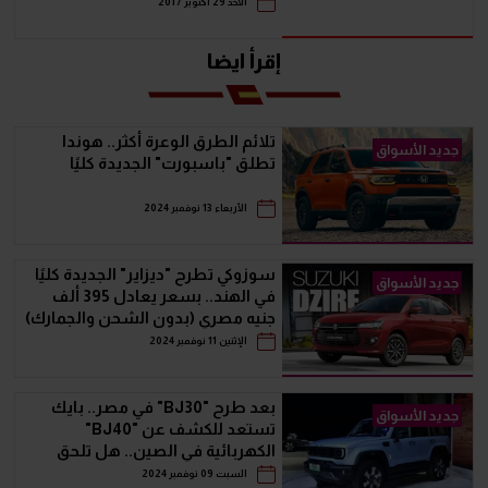
الأحد 29 أكتوبر 2017
إقرأ ايضا
تلائم الطرق الوعرة أكثر.. هوندا
جديد الأسواق
تطلق "باسبورت" الجديدة كليًا
الأربعاء 13 نوفمبر 2024
سوزوكي تطرح "ديزاير" الجديدة كليًا
جديد الأسواق
في الهند.. بسعر يعادل 395 ألف
جنيه مصري (بدون الشحن والجمارك)
الإثنين 11 نوفمبر 2024
بعد طرح "BJ30" في مصر.. بايك
جديد الأسواق
تستعد للكشف عن "BJ40"
الكهربائية في الصين.. هل تلحق
بشقيقتها قريبا؟
السبت 09 نوفمبر 2024