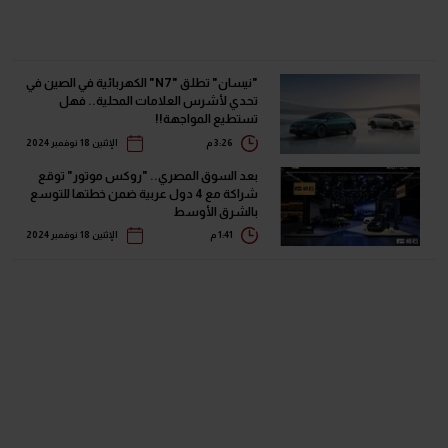
"نيسان" تطلق "N7" الكهربائية في الصين في
تحدي لأشرس العلامات المحلية.. فهل
تستطيع المواجهة!!
3:26 م
الإثنين 18 نوفمبر 2024
بعد السوق المصري.. "روكس موتور" توقع
شراكة مع 4 دول عربية ضمن خطتها للتوسع
بالشرق الأوسط
1:41 م
الإثنين 18 نوفمبر 2024