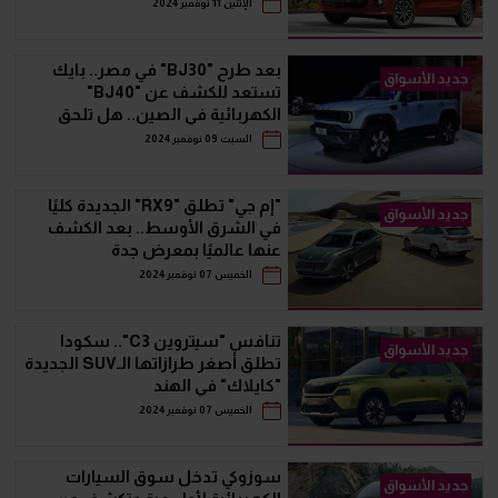
الإثنين 11 نوفمبر 2024
بعد طرح "BJ30" في مصر.. بايك
جديد الأسواق
تستعد للكشف عن "BJ40"
الكهربائية في الصين.. هل تلحق
بشقيقتها قريبا؟
السبت 09 نوفمبر 2024
"إم جي" تطلق "RX9" الجديدة كليًا
جديد الأسواق
في الشرق الأوسط.. بعد الكشف
عنها عالميًا بمعرض جدة
الخميس 07 نوفمبر 2024
تنافس "سيتروين C3".. سكودا
جديد الأسواق
تطلق أصغر طرازاتها الـSUV الجديدة
"كايلاك" في الهند
الخميس 07 نوفمبر 2024
سوزوكي تدخل سوق السيارات
جديد الأسواق