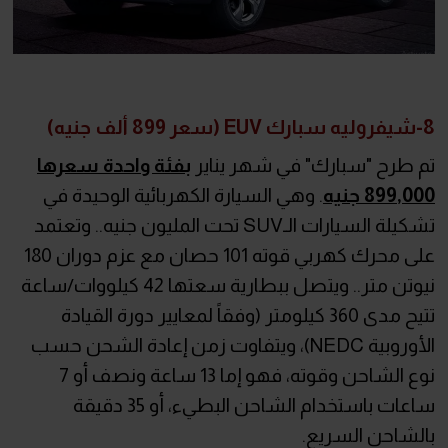
8-شيفروليه سبارك EUV (سعر 899 ألف جنيه)
تم طرح "سبارك" في شهر يناير
بفئة واحدة سعرها
899,000 جنيه
. وهي السيارة الكهربائية الوحيدة في
تشكيلة السيارات الـSUV تحت المليون جنيه.. وتعتمد
على محرك كهربي قوته 101 حصان مع عزم دوران 180
نيوتن متر.. ويتصل ببطارية سعتها 42 كيلووات/ساعة
تتيح مدى 360 كيلومتر (وفقاً لمعايير دورة القيادة
الأوروبية NEDC)، ويتفاوت زمن إعادة الشحن حسب
نوع الشاحن وقوته، فهو إما 13 ساعة ونصف أو 7
ساعات باستخدام الشاحن البطيء، أو 35 دقيقة
بالشاحن السريع.