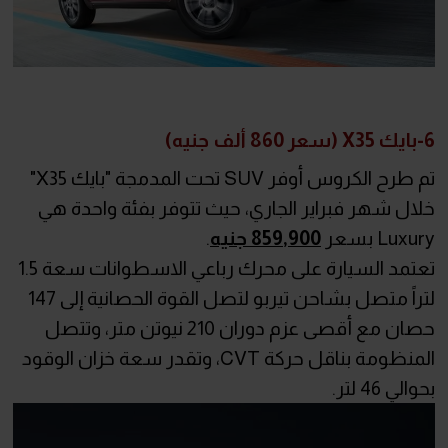
6-بايك X35 (سعر 860 ألف جنيه)
تم طرح الكروس أوفر SUV تحت المدمجة "بايك X35"
خلال شهر فبراير الجاري، حيث تتوفر بفئة واحدة هي
Luxury بسعر
859,900 جنيه
.
تعتمد السيارة على محرك رباعي الاسطوانات سعة 1.5
لتراً متصل بشاحن تيربو لتصل القوة الحصانية إلى 147
حصان مع أقصى عزم دوران 210 نيوتن متر، وتتصل
المنظومة بناقل حركة CVT، وتقدر سعة خزان الوقود
بحوالي 46 لتر.