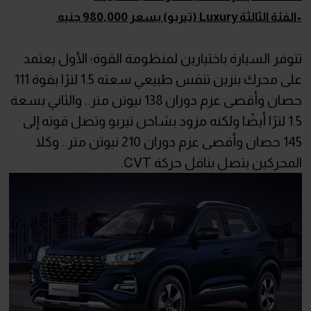
•الفئة الثالثة Luxury (تيربو) بسعر 980,000 جنيه
تتوفر السيارة باختيارين لمنظومة القوة؛ الأول يعتمد
على محرك بنزين تنفس طبيعي سعته 1.5 لترًا بقوة 111
حصان وأقصى عزم دوران 138 نيوتن متر.. والثاني بسعة
1.5 لترًا أيضًا ولكنه مزود بشاحن تيربو وتصل قوته إلى
145 حصان وأقصى عزم دوران 210 نيوتن متر.. وكلا
المحركين يتصل بناقل حركة CVT.