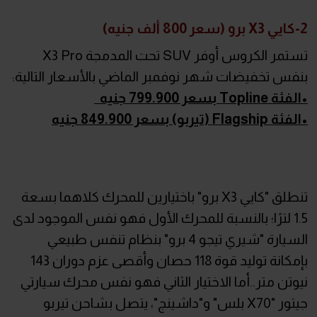
2-كايي X3 برو (سعر 800 ألف جنيه)
تستمر الكروس أوفر SUV تحت المدمجة X3 Pro
بنفس تخفيضات شهر نوفمبر الماضي بالأسعار التالية:
•الفئة Topline بسعر 799.900 جنيه
•الفئة Flagship (تيربو) بسعر 849.900 جنيه
تنطلق "كايي X3 برو" باختيارين للمحرك كلاهما بسعة
1.5 لترًا؛ بالنسبة للمحرك الأول فهو نفس الموجود لدى
السيارة "شيري تيجو 4 برو" بنظام تنفس طبيعي
بإمكانة توليد قوة 118 حصان وأقصى عزم دوران 143
نيوتن متر..أما الاختيار الثاني فهو نفس محرك سيارتي
جيتور "X70 بلس" و"داشينج"، يتصل بشاحن تيربو