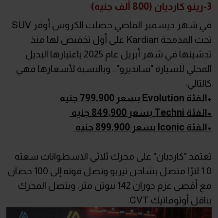
3-رينو كارديان (800 ألف جنيه)
في شهر ديسمبر الماضي حصلت الكروس أوفر SUV
تحت المدمجة Kardian على أول تخفيض لها منذ
تدشينها في شهر أبريل عام 2025 باعتبارها البديل
المحلي للسيارة "سانديرو".. وبالنسبة لأسعارها فهي
كالتالي:
•الفئة Evolution بسعر 799,900 جنيه
•الفئة Techni بسعر 849,900 جنيه
•الفئة Iconic بسعر 899,900 جنيه
تعتمد "كارديان" على محرك ثلاثي الاسطوانات سعته
1.0 لترًا متصل بشاحن تيربو وتصل قوته إلى 100 حصان
مع أقصى عزم دوران 142 نيوتن متر، ويتصل المحرك
بناقل أوتوماتيك CVT.