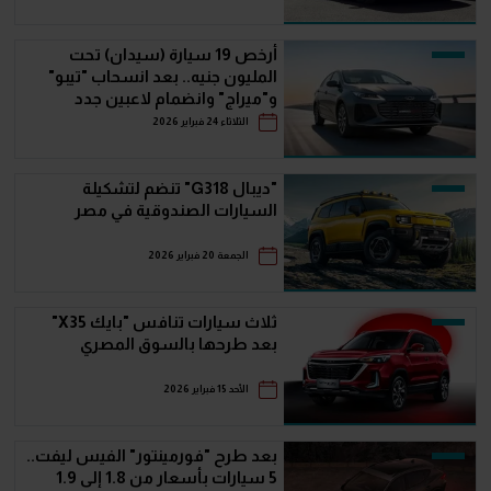
أرخص 19 سيارة (سيدان) تحت
المليون جنيه.. بعد انسحاب "تيبو"
و"ميراج" وانضمام لاعبين جدد
الثلاثاء 24 فبراير 2026
"ديبال G318" تنضم لتشكيلة
السيارات الصندوقية في مصر
الجمعة 20 فبراير 2026
ثلاث سيارات تنافس "بايك X35"
بعد طرحها بالسوق المصري
الأحد 15 فبراير 2026
بعد طرح "فورمينتور" الفيس ليفت..
5 سيارات بأسعار من 1.8 إلى 1.9