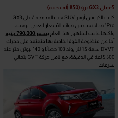
5-جيلي GX3 برو (850 ألف جنيه)
كانت الكروس أوفر SUV تحت المدمجة "جيلي GX3
Pro" قد اختفت من قوائم الأسعار لبعض الوقت،
ولكنها عادت للظهور هذا العام
بسعر 790,000 جنيه
.
أما عن منظومة القوة الخاصة بها فتعتمد على محرك
DVVT سعة 1.5 لتر يولد 103 حصانًا و 140 نيوتن متر عند
5,500 لفة في الدقيقة، مع ناقل حركة CVT بثماني
سرعات.