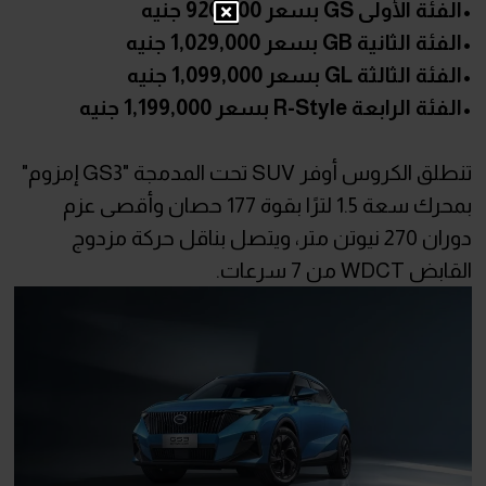
•الفئة الأولى GS بسعر 920,000 جنيه
•الفئة الثانية GB بسعر 1,029,000 جنيه
•الفئة الثالثة GL بسعر 1,099,000 جنيه
•الفئة الرابعة R-Style بسعر 1,199,000 جنيه
تنطلق الكروس أوفر SUV تحت المدمجة "GS3 إمزوم"
بمحرك سعة 1.5 لترًا بقوة 177 حصان وأقصى عزم
دوران 270 نيوتن متر، ويتصل بناقل حركة مزدوج
القابض WDCT من 7 سرعات.