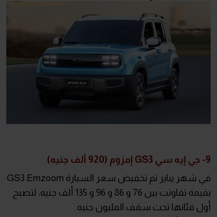
9- جي إيه سي GS3 إمزوم (920 ألف جنيه)
في شهر يناير تم تخفيض سعر السيارة GS3 Emzoom
بقيمة تفاوتت بين 76 و 86 و 96 و 135 ألف جنيه، لتصبح
أول فئاتها تحت سقف المليون جنيه.