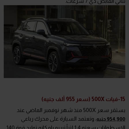
ثنائي القابض ذي 7 سرعات.
15-فيات 500X (سعر 955 ألف جنيه)
يستقر سعر 500X منذ شهر نوفمبر الماضي عند
، وتعتمد السيارة على محرك رباعي
954,900 جنيه
الاسطوانات سعته 1.4 لتراً تيربو بإمكانه توليد قوة 140