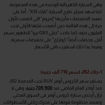
وهي السيارة الكهربائية الوحيدة في هذه المجموعة،
كما شهد فبراير طرح السيارة "بايك X35".. أما على
صعيد التخفيضات فأبرزها "إمزوم" التي انضمت لأول
مرة إلى هذه القائمة حين أصبحت فئتها الأولى تحت
المليون جنيه، كما عادت "جيلي GX3 برو" للظهور بسعر
أقل، وحصلت أيضاً "كولراي" على تخفيضات سعرية..
وفيما عدا ذلك استقرت باقي الأسعار.
1-جاك JS2 (سعر 710 ألف جنيه)
يستقر سعر الكروس أوفر SUV تحت المدمجة JS2
منذ أواخر العام الماضي عند
709,900 جنيه
، وهي لا
تزال أرخص سيارة كروس أوفر في السوق المحلي..
وتعتمد منظومة قوتها على محرك رباعي الأسطوانات