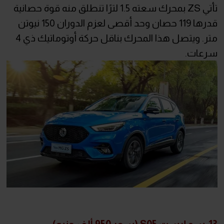
تأتي ZS بمحرك سعته 1.5 لترًا تنطلق منه قوة حصانية
قدرها 119 حصان وحد أقصى لعزم الدوران 150 نيوتن
متر. ويتصل هذا المحرك بناقل حركة أوتوماتيك ذي 4
سرعات.
13-سو إيست S05 (سعر 950 ألف جنيه)