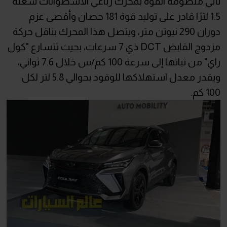
تأتي منظومة القوة بمحرك رباعي الاسطوانات سعته
1.5 لترًا قادر على توليد قوة 181 حصان وأقصى عزم
دوران 290 نيوتن متر، ويتصل هذا المحرك بناقل حركة
مزدوج القابض DCT ذي 7 سرعات، بحيث تتسارع "كول
راي" من ثباتها إلى سرعة 100 كم/س خلال 7.6 ثواني،
ويقدر معدل استهلاكها للوقود بحوالي 5.8 لتر لكل
100 كم.