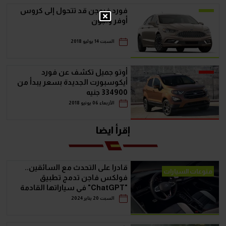
فورد فيوجن قد تتحول إلى كروس
أوفر واجون
السبت 14 يوليو 2018
أوتو جميل تكشف عن فورد
أيكوسبورت الجديدة بسعر يبدأ من
334900 جنيه
الأربعاء 06 يونيو 2018
إقرأ ايضا
قادرا على التحدث مع السائقين..
منوعات السيارات
فولكس فاجن تدمج تطبيق
"ChatGPT" في سياراتها القادمة
السبت 20 يناير 2024